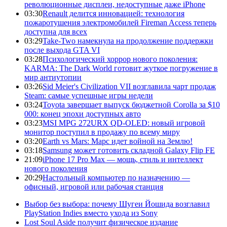
революционные дисплеи, недоступные даже iPhone
03:30
Renault делится инновацией: технология
пожаротушения электромобилей Fireman Access теперь
доступна для всех
03:29
Take-Two намекнула на продолжение поддержки
после выхода GTA VI
03:28
Психологический хоррор нового поколения:
KARMA: The Dark World готовит жуткое погружение в
мир антиутопии
03:26
Sid Meier's Civilization VII возглавила чарт продаж
Steam: самые успешные игры недели
03:24
Toyota завершает выпуск бюджетной Corolla за $10
000: конец эпохи доступных авто
03:23
MSI MPG 272URX QD-OLED: новый игровой
монитор поступил в продажу по всему миру
03:20
Earth vs Mars: Марс идет войной на Землю!
03:18
Samsung может готовить складной Galaxy Flip FE
21:09
iPhone 17 Pro Max — мощь, стиль и интеллект
нового поколения
20:29
Настольный компьютер по назначению —
офисный, игровой или рабочая станция
Выбор без выбора: почему Шугеи Йошида возглавил
PlayStation Indies вместо ухода из Sony
Lost Soul Aside получит физическое издание