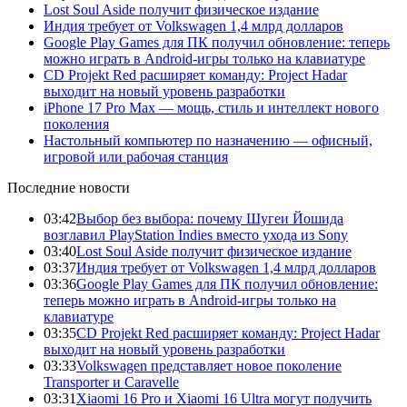
Lost Soul Aside получит физическое издание
Индия требует от Volkswagen 1,4 млрд долларов
Google Play Games для ПК получил обновление: теперь
можно играть в Android-игры только на клавиатуре
CD Projekt Red расширяет команду: Project Hadar
выходит на новый уровень разработки
iPhone 17 Pro Max — мощь, стиль и интеллект нового
поколения
Настольный компьютер по назначению — офисный,
игровой или рабочая станция
Последние новости
03:42
Выбор без выбора: почему Шугеи Йошида
возглавил PlayStation Indies вместо ухода из Sony
03:40
Lost Soul Aside получит физическое издание
03:37
Индия требует от Volkswagen 1,4 млрд долларов
03:36
Google Play Games для ПК получил обновление:
теперь можно играть в Android-игры только на
клавиатуре
03:35
CD Projekt Red расширяет команду: Project Hadar
выходит на новый уровень разработки
03:33
Volkswagen представляет новое поколение
Transporter и Caravelle
03:31
Xiaomi 16 Pro и Xiaomi 16 Ultra могут получить