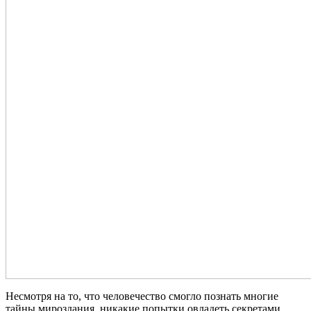
Несмотря на то, что человечество смогло познать многие
тайны мироздания, никакие попытки овладеть секретами