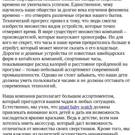
времени не увенчались успехом. Единственное, чему
научилось наше общество за долгие века изучения феномена
времени – это отмерять различные отрезки нашего бытия.
Технический прогресс привел к тому, что люди смогли
изобрести множество видов устройств, которые точно
отмеряют время. В мире существует множество компаний –
производителей, которые выпускают хронографы. Ни для
кого не секрет, что часы в наше время превратились больше в
атрибут, который может многое сказать о его владельце.
Дорогие и дешевые устройства от известных швейцарских
фирм и китайских компаний, спортивные часы,
показывающие расход калорий и расстояние пройденной на
прогулке – только небольшой ассортимент современной
промышленности. Однако не стоит забывать, что наши дети
должны уметь пользоваться часами и не должны отставать от
современных технологий.
Наша компания располагает большим ассортиментом,
который пригодится вашим чадам в любых ситуациях.
Естественно, мы учли, что
smart baby watch
должны
привлекать внимание всех детей и дать им возможность
насладиться яркими красками. Ведь в детстве, всем нам
хотелось иметь аксессуар, который даст возможность
отличиться от множества своих сверстников. Кроме того, мы
даем каждому из родителей осуществить ненавязчивый