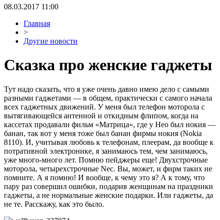
08.03.2017 11:00
Главная
>
Другие новости
Сказка про женские гаджеты
Тут надо сказать, что я уже очень давно имею дело с самыми
разными гаджетами — в общем, практически с самого начала
всех гаджетных движений. У меня был телефон моторола с
вытягивающейся антенной и откидным флипом, когда на
кассетах продавали фильм «Матрица», где у Нео был нокия —
банан, так вот у меня тоже был банан фирмы нокия (Nokia
8110). И, учитывая любовь к телефонам, плеерам, да вообще к
потративной электронике, я занимаюсь тем, чем занимаюсь,
уже много-много лет. Помню пейджеры еще! Двухстрочные
моторола, четырехстрочные Nec. Вы, может, и фирм таких не
помните. А я помню! И вообще, к чему это я? А к тому, что
пару раз совершил ошибки, подарив женщинам на праздники
гаджеты, а не нормальные женские подарки. Или гаджеты, да
не те. Расскажу, как это было.