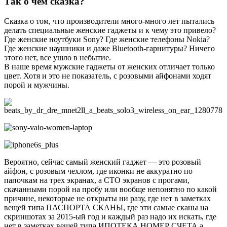
Так о чем сказка?
Сказка о том, что производители много-много лет пытались
делать специальные женские гаджеты и к чему это привело?
Где женские ноутбуки Sony? Где женские телефоны Nokia?
Где женские наушники и даже Bluetooth-гарнитуры? Ничего
этого нет, все ушло в небытие.
В наше время мужские гаджеты от женских отличает только
цвет. Хотя и это не показатель, с розовыми айфонами ходят
порой и мужчины.
Вероятно, сейчас самый женский гаджет — это розовый
айфон, с розовым чехлом, где иконки не аккуратно по
папочкам на трех экранах, а СТО экранов с прогами,
скачанными порой на пробу или вообще непонятно по какой
причине, некоторые не открыты ни разу, где нет в заметках
вещей типа ПАСПОРТА СКАНЫ, где эти самые сканы на
скриншотах за 2015-ый год и каждый раз надо их искать, где
нет в заметках вещей типа ИПОТЕКА НОМЕР СЧЕТА а