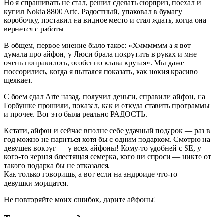
Но я спрашивать не стал, решил сделать сюрприз, поехал и
купил Nokia 8800 Arte. Радостный, упаковал в бумагу
коробочку, поставил на видное место и стал ждать, когда она
вернется с работы.
В общем, первое мнение было такое: «Хмммммм а я вот
думала про айфон, у Люси брала покрутить в руках и мне
очень понравилось, особенно клава крутая». Мы даже
поссорились, когда я пытался показать, как нокия красиво
щелкает.
С боем сдал Arte назад, получил деньги, справили айфон, на
Горбушке прошили, показал, как и откуда ставить программы
и прочее. Вот это была реально РАДОСТЬ.
Кстати, айфон и сейчас вполне себе удачный подарок — раз в
год можно не париться хотя бы с одним подарком. Смотрю на
девушек вокруг — у всех айфоны! Кому-то удобней с SE, у
кого-то черная блестящая семерка, кого ни спроси — никто от
такого подарка бы не отказался.
Как только говоришь, а вот если на андроиде что-то —
девушки морщатся.
Не повторяйте моих ошибок, дарите айфоны!