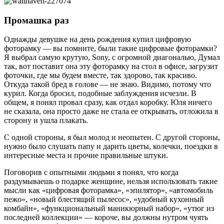
Промашка раз
Однажды девушке на день рождения купил цифровую
фоторамку — вы помните, были такие цифровые фоторамки?
Я выбрал самую крутую, Sony, с огромной диагональю, Думал
так, вот поставит она эту фоторамку на стол в офисе, загрузит
фоточки, где мы будем вместе, так здорово, так красиво.
Откуда такой бред в голове — не знаю. Видимо, потому что
курил. Когда бросил, подобные заблуждения исчезли. В
общем, я понял провал сразу, как отдал коробку. Юля ничего
не сказала, она просто даже не стала ее открывать, отложила в
сторону и ушла плакать.
С одной стороны, я был молод и неопытен. С другой стороны,
нужно было слушать папу и дарить цветы, колечки, поездки в
интересные места и прочие правильные штуки.
Поговорив с опытными людьми я понял, что когда
раздумываешь о подарке женщине, нельзя использовать такие
мысли как «цифровая фоторамка», «эпилятор», «автомобиль
пежо», «новый блестящий пылесос», «удобный кухонный
комбайн», «функциональный маникюрный набор», «утюг из
последней коллекции» — короче, вы должны нутром чуять