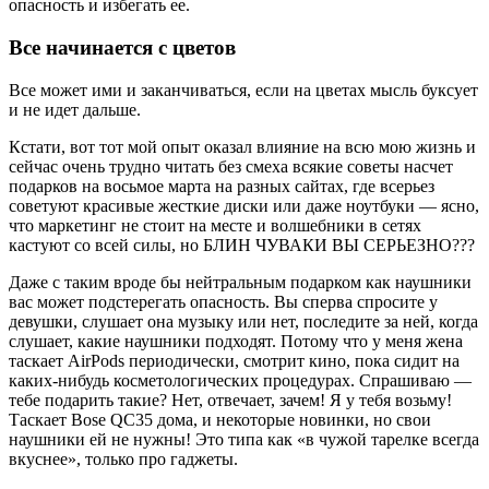
опасность и избегать ее.
Все начинается с цветов
Все может ими и заканчиваться, если на цветах мысль буксует
и не идет дальше.
Кстати, вот тот мой опыт оказал влияние на всю мою жизнь и
сейчас очень трудно читать без смеха всякие советы насчет
подарков на восьмое марта на разных сайтах, где всерьез
советуют красивые жесткие диски или даже ноутбуки — ясно,
что маркетинг не стоит на месте и волшебники в сетях
кастуют со всей силы, но БЛИН ЧУВАКИ ВЫ СЕРЬЕЗНО???
Даже с таким вроде бы нейтральным подарком как наушники
вас может подстерегать опасность. Вы сперва спросите у
девушки, слушает она музыку или нет, последите за ней, когда
слушает, какие наушники подходят. Потому что у меня жена
таскает AirPods периодически, смотрит кино, пока сидит на
каких-нибудь косметологических процедурах. Спрашиваю —
тебе подарить такие? Нет, отвечает, зачем! Я у тебя возьму!
Таскает Bose QC35 дома, и некоторые новинки, но свои
наушники ей не нужны! Это типа как «в чужой тарелке всегда
вкуснее», только про гаджеты.