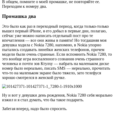
В общем, помните о моей промашке, не повторяйте ее.
Переходим к номеру два.
Промашка два
Это было как раз в переходный период, когда только-только
вышел первый iPhone, я его добыл в первые дни, полагаю,
сейчас уже можно написать отдельный пост про те
впечатления — все они живы в памяти! Но тогдашняя моя
девушка ходила с Nokia 7280, напомню, в Nokia упорно
пытались создавать линейки женских телефонов, причем
модели были очень странные. Если вспомнить Nokia 7280, то
это вообще игра воспаленного сознания очень странного
человека и почти зов Ктулху — набрать на маленьком диске
номер было нереально, писать SMS — нереально, прочитать
что-то на маленьком экране было тяжело, зато телефуся
хорошо смотрелся в женской ручке.
Ну и вот у девушки день рождения, Nokia 7280 себя морально
изжил и я стал думать, что бы такое подарить.
Забегая вперед, надо было спросить.