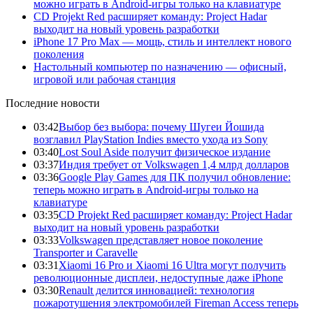
можно играть в Android-игры только на клавиатуре
CD Projekt Red расширяет команду: Project Hadar
выходит на новый уровень разработки
iPhone 17 Pro Max — мощь, стиль и интеллект нового
поколения
Настольный компьютер по назначению — офисный,
игровой или рабочая станция
Последние новости
03:42
Выбор без выбора: почему Шугеи Йошида
возглавил PlayStation Indies вместо ухода из Sony
03:40
Lost Soul Aside получит физическое издание
03:37
Индия требует от Volkswagen 1,4 млрд долларов
03:36
Google Play Games для ПК получил обновление:
теперь можно играть в Android-игры только на
клавиатуре
03:35
CD Projekt Red расширяет команду: Project Hadar
выходит на новый уровень разработки
03:33
Volkswagen представляет новое поколение
Transporter и Caravelle
03:31
Xiaomi 16 Pro и Xiaomi 16 Ultra могут получить
революционные дисплеи, недоступные даже iPhone
03:30
Renault делится инновацией: технология
пожаротушения электромобилей Fireman Access теперь