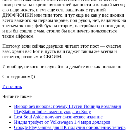
номер счета на скрине пятилетней давности и каждый месяц
его надо искать, и тут еще есть вацапчик с группой
ДИФФЧОНКИ или типа того, и тут еще не как у вас иконки
всего важного на первом экране, под рукой, нет, вацапчик на
третьем экране, фейсбук на втором, настройки на последнем,
и вы бы сошли с ума, стоило бы вам начать пользоваться
таким айфоном.
Поэтому, если сейчас девушки читают этот пост — счастья
вам, храни вас Бог и пусть ваш гаджет таким же всегда и
остается, розовым и СВОИМ.
И вообще, никого не слушайте и делайте все как положено.
С праздником!))
Источник
Читайте также
Выбор без выбора: почему Шугеи Йошида возглавил
PlayStation Indies вместо ухода из Sony
Lost Soul Aside получит физическое издание
Индия требует от Volkswagen 1,4 млрд долларов
Google Play Games для ПК получил обновление: теперь