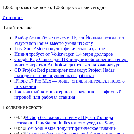
1,066 просмотров всего, 1,066 просмотров сегодня
Источник
Читайте также
Выбор без выбора: почему Шугеи Йошида возглавил
PlayStation Indies вместо ухода из Sony
Lost Soul Aside получит физическое издание
Индия требует от Volkswagen 1,4 млрд долларов
Google Play Games для ПК получил обновление: теперь
можно играть в Android-игры только на клавиатуре
CD Projekt Red расширяет команду: Project Hadar
выходит на новый уровень разработки
iPhone 17 Pro Max — мощь, стиль и интеллект нового
поколения
Настольный компьютер по назначению — офисный,
игровой или рабочая станция
Последние новости
03:42
Выбор без выбора: почему Шугеи Йошида
возглавил PlayStation Indies вместо ухода из Sony
03:40
Lost Soul Aside получит физическое издание
03:37
Индия требует от Volkswagen 1,4 млрд долларов