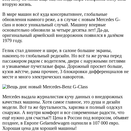
вторую жизнь.
В мире машин всё куда консервативнее, глобальные
обновления намного реже, а в случае с новым Mercedes G-
class и вовсе уникальный случай. Машину впервые
основательно обновили за четыре десятка лет! Да-да,
оригинальный армейский внедорожник появился в далёком
1979 году.
Гелик стал длиннее и шире, в салоне большие экраны,
наконец-то глобальный редизайн. Но всё та же ручка перед
пассажиром рядом с водителем, двери с наружными петлями
и узнаваемые пучеглазые фары. Дорожный просвет больше,
кузов жёстче, рама прочнее, 3 блокировки дифференциалов не
месте и много электрических наворотов.
Mercedes выдала журналистам кучу данных о внедорожных
качествах машины. Хотя самое главное, это душа и дизайн
модели. Всё та же брутальность, харизма и полный олдскул
снаружи. А внутри комфорт и все современные радости, что
ещё нужно для счастья?! Цена в России под вопросом, объявят
позднее, в Европе Gelaendewagen оценили в 107 000 евро.
Хорошая цена для хорошей машины!