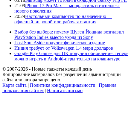
03:18
Samsung может готовить складной Galaxy Flip FE
21:09
iPhone 17 Pro Max — мощь, стиль и интеллект
нового поколения
20:29
Настольный компьютер по назначению —
офисный, игровой или рабочая станция
Выбор без выбора: почему Шугеи Йошида возглавил
PlayStation Indies вместо ухода из Sony
Lost Soul Aside получит физическое издание
Индия требует от Volkswagen 1,4 млрд долларов
Google Play Games для ПК получил обновление: теперь
можно играть в Android-игры только на клавиатуре
© 2007-2026 - Новые гаджеты каждый день
Копирование материалов без разрешения администрации
сайта или автора запрещено.
Карта сайта
|
Политика конфиденциальности
|
Правила
пользования сайтом
|
Написать письмо