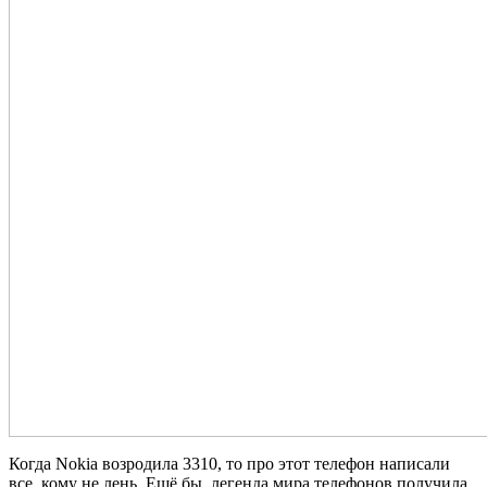
Когда Nokia возродила 3310, то про этот телефон написали
все, кому не лень. Ещё бы, легенда мира телефонов получила