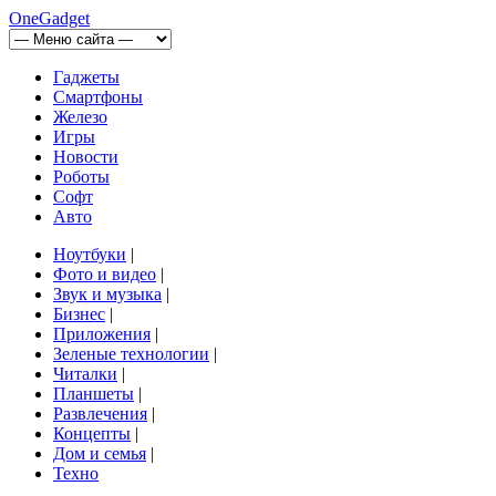
OneGadget
Гаджеты
Смартфоны
Железо
Игры
Новости
Роботы
Софт
Авто
Ноутбуки
|
Фото и видео
|
Звук и музыка
|
Бизнес
|
Приложения
|
Зеленые технологии
|
Читалки
|
Планшеты
|
Развлечения
|
Концепты
|
Дом и семья
|
Техно