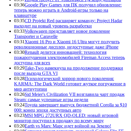
03:36
Google Play Games для ПК получил обновление:
теперь можно играть в Android-игры только на
клавиатуре
03:35
CD Projekt Red расширяет команду: Project Hadar
выходит на новый уровень разработки
03:33
Volkswagen представляет новое поколение
Transporter и Caravelle
03:31
Xiaomi 16 Pro и Xiaomi 16 Ultra могут получить
революционные дисплеи, недоступные даже iPhone
03:30
Renault делится инновацией: технология
пожаротушения электромобилей Fireman Access теперь
доступна для всех
03:29
Take-Two намекнула на продолжение поддержки
после выхода GTA VI
03:28
Психологический хоррор нового поколения:
KARMA: The Dark World готовит жуткое погружение в
мир антиутопии
03:26
Sid Meier's Civilization VII возглавила чарт продаж
Steam: самые успешные игры недели
03:24
Toyota завершает выпуск бюджетной Corolla за $10
000: конец эпохи доступных авто
03:23
MSI MPG 272URX QD-OLED: новый игровой
монитор поступил в продажу по всему миру
03:20
Earth vs Mars: Марс идет войной на Землю!