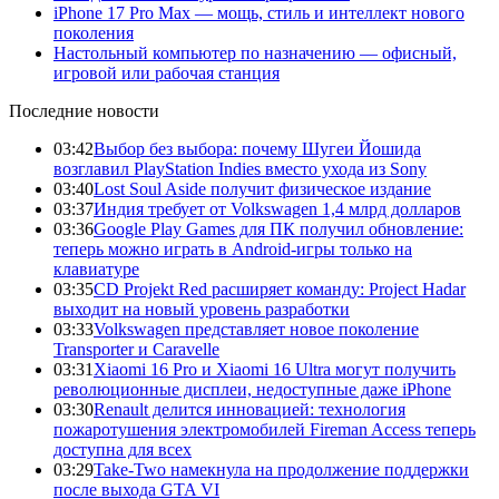
iPhone 17 Pro Max — мощь, стиль и интеллект нового
поколения
Настольный компьютер по назначению — офисный,
игровой или рабочая станция
Последние новости
03:42
Выбор без выбора: почему Шугеи Йошида
возглавил PlayStation Indies вместо ухода из Sony
03:40
Lost Soul Aside получит физическое издание
03:37
Индия требует от Volkswagen 1,4 млрд долларов
03:36
Google Play Games для ПК получил обновление:
теперь можно играть в Android-игры только на
клавиатуре
03:35
CD Projekt Red расширяет команду: Project Hadar
выходит на новый уровень разработки
03:33
Volkswagen представляет новое поколение
Transporter и Caravelle
03:31
Xiaomi 16 Pro и Xiaomi 16 Ultra могут получить
революционные дисплеи, недоступные даже iPhone
03:30
Renault делится инновацией: технология
пожаротушения электромобилей Fireman Access теперь
доступна для всех
03:29
Take-Two намекнула на продолжение поддержки
после выхода GTA VI