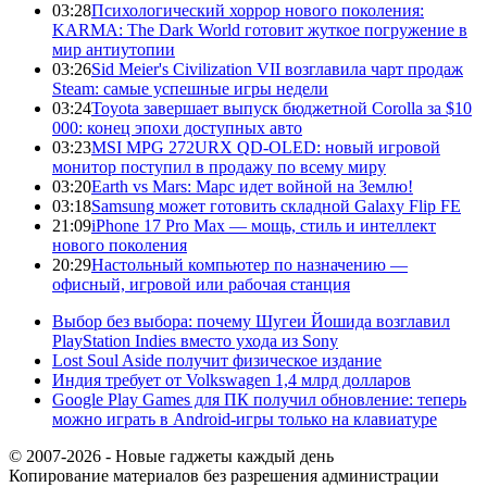
03:28
Психологический хоррор нового поколения:
KARMA: The Dark World готовит жуткое погружение в
мир антиутопии
03:26
Sid Meier's Civilization VII возглавила чарт продаж
Steam: самые успешные игры недели
03:24
Toyota завершает выпуск бюджетной Corolla за $10
000: конец эпохи доступных авто
03:23
MSI MPG 272URX QD-OLED: новый игровой
монитор поступил в продажу по всему миру
03:20
Earth vs Mars: Марс идет войной на Землю!
03:18
Samsung может готовить складной Galaxy Flip FE
21:09
iPhone 17 Pro Max — мощь, стиль и интеллект
нового поколения
20:29
Настольный компьютер по назначению —
офисный, игровой или рабочая станция
Выбор без выбора: почему Шугеи Йошида возглавил
PlayStation Indies вместо ухода из Sony
Lost Soul Aside получит физическое издание
Индия требует от Volkswagen 1,4 млрд долларов
Google Play Games для ПК получил обновление: теперь
можно играть в Android-игры только на клавиатуре
© 2007-2026 - Новые гаджеты каждый день
Копирование материалов без разрешения администрации