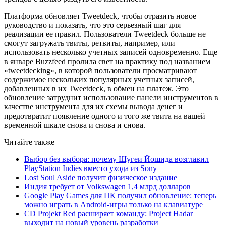
Платформа обновляет Tweetdeck, чтобы отразить новое
руководство и показать, что это серьезный шаг для
реализации ее правил. Пользователи Tweetdeck больше не
смогут загружать твиты, ретвиты, например, или
использовать несколько учетных записей одновременно. Еще
в январе Buzzfeed пролила свет на практику под названием
«tweetdecking», в которой пользователи просматривают
содержимое нескольких популярных учетных записей,
добавленных в их Tweetdeck, в обмен на платеж. Это
обновление затруднит использование панели инструментов в
качестве инструмента для их схемы вывода денег и
предотвратит появление одного и того же твита на вашей
временной шкале снова и снова и снова.
Читайте также
Выбор без выбора: почему Шугеи Йошида возглавил
PlayStation Indies вместо ухода из Sony
Lost Soul Aside получит физическое издание
Индия требует от Volkswagen 1,4 млрд долларов
Google Play Games для ПК получил обновление: теперь
можно играть в Android-игры только на клавиатуре
CD Projekt Red расширяет команду: Project Hadar
выходит на новый уровень разработки