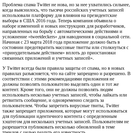
Проблема спама Twitter не нова, но за нее ухватились сильнее,
когда выяснилось, что тысячи российских учетных записей
использовали платформу для влияния на президентские
выборы в США 2016 года. Теперь компания объявила о
наборе изменений и новых инструкциях для разработчиков,
направленных на борьбу с автоматическими действиями и
усложнение «tweetdeckers» для наводнения в социальной сети.
Начиная с 23 марта 2018 года приложение должно быть в
состоянии предотвратить массовые твитты или столкнуться с
«принудительным действием» вплоть до приостановки
связанных приложений и учетных записей».
У Twitter всегда были правила защиты от спама, но в новых
правилах разъясняется, что на сайте запрещено и разрешено. В
соответствии с этими рекомендациями приложения не
должны позволять пользователю выделять один и тот же
контент. Кроме того, они не должны позволять людям
использовать несколько учетных записей, чтобы лайкать или
ретвитить сообщение, и одновременно следить за
пользователем. Чтобы запретить вирусные твиты, Twitter
также запрещает приложения, которые могут использоваться
для публикации идентичного контента с определенным
хэштегом для нескольких учетных записей. Пользователям не
разрешается публиковать несколько обновлений в теме
трендов с целью раздуть его известность.