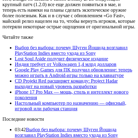
крупный патч (1.2.0) все еще должен появиться в мае, и
теперь есть намеки на планы сделать экзотическое оружие
более полезным. Как и в случае с обновлением «Go Fast»,
майский релиз нацелен на то, чтобы вернуть игроков, которые
потеряли некоторые острые ощущения от оригинальной игры.
Читайте также
Выбор без выбора: почему Шугеи Йошида возглавил
PlayStation Indies вместо ухода из Sony
Lost Soul Aside получит физическое издание
Индия требует от Volkswagen 1,4 млрд долларов
Google Play Games для ПК получил обновление: теперь
можно играть в Android-игры только на клавиатуре
CD Projekt Red расширяет команду: Project Hadar
выходит на новый уровень разработки
iPhone 17 Pro Max — мощь, стиль и интеллект нового
поколения
Настольный компьютер по назначению — офисный,
игровой или рабочая станция
Последние новости
03:42
Выбор без выбора: почему Шугеи Йошида
возглавил PlayStation Indies вместо ухода из Sony