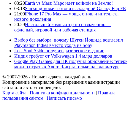
03:20
Earth vs Mars: Марс идет войной на Землю!
03:18
Samsung может готовить складной Galaxy Flip FE
21:09
iPhone 17 Pro Max — мощь, стиль и интеллект
нового поколения
20:29
Настольный компьютер по назначению —
офисный, игровой или рабочая станция
Выбор без выбора: почему Шугеи Йошида возглавил
PlayStation Indies вместо ухода из Sony
Lost Soul Aside получит физическое издание
Индия требует от Volkswagen 1,4 млрд долларов
Google Play Games для ПК получил обновление: теперь
можно играть в Android-игры только на клавиатуре
© 2007-2026 - Новые гаджеты каждый день
Копирование материалов без разрешения администрации
сайта или автора запрещено.
Карта сайта
|
Политика конфиденциальности
|
Правила
пользования сайтом
|
Написать письмо