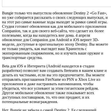
Bungie только что выпустила обновление Destiny 2 «Go Fast»,
но уже собирается рассказать о своих следующих выпусках, и
на этот раз самые важные ходы выходят за рамки самой игры.
Студия готовит обновления как для мобильного приложения
Companion, так и для своего веб-сайта, что сделает их более
полезными, когда вы находитесь вне дома. 4 апреля
обновление для Companion для Android и iOS вернет 3D-
модели, доступные в оригинальную эпоху Destiny. Вы можете
не только увидеть, как выглядит ваш Хранитель с
экипированным снаряжением, но и изучить ваше оружие и
транспортные средства.
Betа для iOS и Интернета (Android находится в стадии
разработки) позволит вам создавать fireteams в вашем клане и
делать их частными, если вы это предпочитаете. Вы можете
отправлять приглашения FireName из PSN и Xbox Live из
приложения и даже настраивать напоминания, чтобы
убедиться, что все успевают за этим гигантским рейдом.
Другое мобильное обновление также показывает всех
доступных поставщиков, то, что они продают, и их
потенциальные вознаграждения.
Нет, Bungie не забыла о самой Destiny 2. Ее следующий