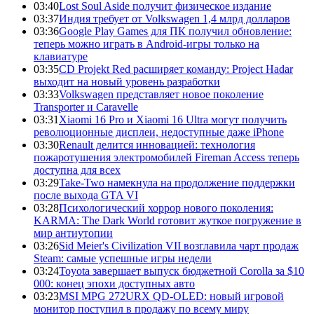
03:40
Lost Soul Aside получит физическое издание
03:37
Индия требует от Volkswagen 1,4 млрд долларов
03:36
Google Play Games для ПК получил обновление:
теперь можно играть в Android-игры только на
клавиатуре
03:35
CD Projekt Red расширяет команду: Project Hadar
выходит на новый уровень разработки
03:33
Volkswagen представляет новое поколение
Transporter и Caravelle
03:31
Xiaomi 16 Pro и Xiaomi 16 Ultra могут получить
революционные дисплеи, недоступные даже iPhone
03:30
Renault делится инновацией: технология
пожаротушения электромобилей Fireman Access теперь
доступна для всех
03:29
Take-Two намекнула на продолжение поддержки
после выхода GTA VI
03:28
Психологический хоррор нового поколения:
KARMA: The Dark World готовит жуткое погружение в
мир антиутопии
03:26
Sid Meier's Civilization VII возглавила чарт продаж
Steam: самые успешные игры недели
03:24
Toyota завершает выпуск бюджетной Corolla за $10
000: конец эпохи доступных авто
03:23
MSI MPG 272URX QD-OLED: новый игровой
монитор поступил в продажу по всему миру