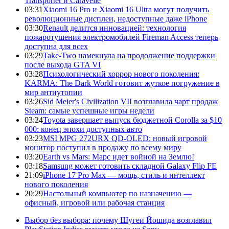
Transporter и Caravelle
03:31
Xiaomi 16 Pro и Xiaomi 16 Ultra могут получить
революционные дисплеи, недоступные даже iPhone
03:30
Renault делится инновацией: технология
пожаротушения электромобилей Fireman Access теперь
доступна для всех
03:29
Take-Two намекнула на продолжение поддержки
после выхода GTA VI
03:28
Психологический хоррор нового поколения:
KARMA: The Dark World готовит жуткое погружение в
мир антиутопии
03:26
Sid Meier's Civilization VII возглавила чарт продаж
Steam: самые успешные игры недели
03:24
Toyota завершает выпуск бюджетной Corolla за $10
000: конец эпохи доступных авто
03:23
MSI MPG 272URX QD-OLED: новый игровой
монитор поступил в продажу по всему миру
03:20
Earth vs Mars: Марс идет войной на Землю!
03:18
Samsung может готовить складной Galaxy Flip FE
21:09
iPhone 17 Pro Max — мощь, стиль и интеллект
нового поколения
20:29
Настольный компьютер по назначению —
офисный, игровой или рабочая станция
Выбор без выбора: почему Шугеи Йошида возглавил