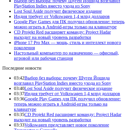
Выбор без выбора: почему Шугеи Йошида возглавил
PlayStation Indies вместо ухода из Sony
Lost Soul Aside получит физическое издание
Индия требует от Volkswagen 1,4 млрд долларов
Google Play Games для ПК получил обновление: теперь
можно играть в Android-игры только на клавиатуре
CD Projekt Red расширяет команду: Project Hadar
выходит на новый уровень разработки
iPhone 17 Pro Max — мощь, стиль и интеллект нового
поколения
Настольный компьютер по назначению — офисный,
игровой или рабочая станция
Последние новости
03:42
Выбор без выбора: почему Шугеи Йошида
возглавил PlayStation Indies вместо ухода из Sony
03:40
Lost Soul Aside получит физическое издание
03:37
Индия требует от Volkswagen 1,4 млрд долларов
03:36
Google Play Games для ПК получил обновление:
теперь можно играть в Android-игры только на
клавиатуре
03:35
CD Projekt Red расширяет команду: Project Hadar
выходит на новый уровень разработки
03:33
Volkswagen представляет новое поколение