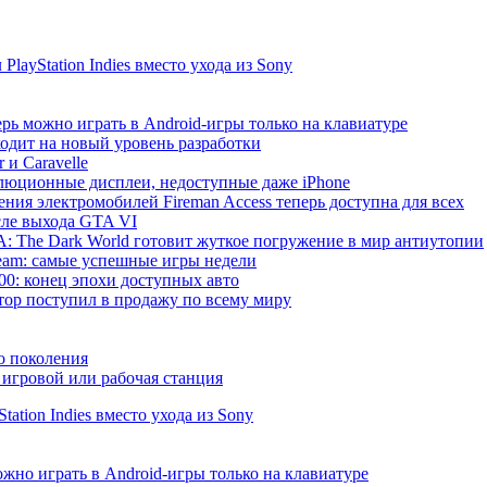
ayStation Indies вместо ухода из Sony
рь можно играть в Android-игры только на клавиатуре
ходит на новый уровень разработки
 и Caravelle
волюционные дисплеи, недоступные даже iPhone
ния электромобилей Fireman Access теперь доступна для всех
сле выхода GTA VI
 The Dark World готовит жуткое погружение в мир антиутопии
 Steam: самые успешные игры недели
000: конец эпохи доступных авто
р поступил в продажу по всему миру
о поколения
игровой или рабочая станция
ation Indies вместо ухода из Sony
жно играть в Android-игры только на клавиатуре