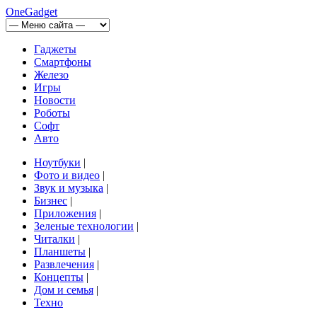
OneGadget
Гаджеты
Смартфоны
Железо
Игры
Новости
Роботы
Софт
Авто
Ноутбуки
|
Фото и видео
|
Звук и музыка
|
Бизнес
|
Приложения
|
Зеленые технологии
|
Читалки
|
Планшеты
|
Развлечения
|
Концепты
|
Дом и семья
|
Техно