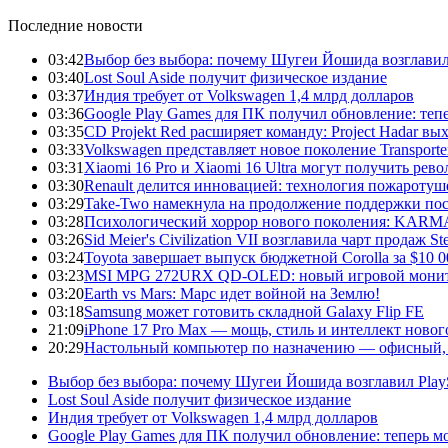
Последние новости
03:42
Выбор без выбора: почему Шугеи Йошида возглавил Pl
03:40
Lost Soul Aside получит физическое издание
03:37
Индия требует от Volkswagen 1,4 млрд долларов
03:36
Google Play Games для ПК получил обновление: тепе
03:35
CD Projekt Red расширяет команду: Project Hadar вы
03:33
Volkswagen представляет новое поколение Transporter
03:31
Xiaomi 16 Pro и Xiaomi 16 Ultra могут получить ре
03:30
Renault делится инновацией: технология пожаротуше
03:29
Take-Two намекнула на продолжение поддержки по
03:28
Психологический хоррор нового поколения: KARMA:
03:26
Sid Meier's Civilization VII возглавила чарт продаж
03:24
Toyota завершает выпуск бюджетной Corolla за $10 
03:23
MSI MPG 272URX QD-OLED: новый игровой монито
03:20
Earth vs Mars: Марс идет войной на Землю!
03:18
Samsung может готовить складной Galaxy Flip FE
21:09
iPhone 17 Pro Max — мощь, стиль и интеллект новог
20:29
Настольный компьютер по назначению — офисный, 
Выбор без выбора: почему Шугеи Йошида возглавил PlaySt
Lost Soul Aside получит физическое издание
Индия требует от Volkswagen 1,4 млрд долларов
Google Play Games для ПК получил обновление: теперь мо