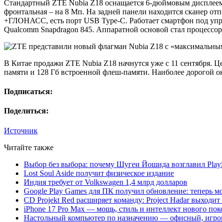
Стандартный ZTE Nubia Z18 оснащается 6-дюймовым дисплеем с
фронтальная – на 8 Мп. На задней панели находится сканер отп
+ГЛОНАСС, есть порт USB Type-C. Работает смартфон под упр
Qualcomm Snapdragon 845. Аппаратной основой стал процессор
В Китае продажи ZTE Nubia Z18 начнутся уже с 11 сентября. Це
памяти и 128 Гб встроенной флеш-памяти. Наиболее дорогой ока
Подписаться:
Поделиться:
Источник
Читайте также
Выбор без выбора: почему Шугеи Йошида возглавил PlaySt
Lost Soul Aside получит физическое издание
Индия требует от Volkswagen 1,4 млрд долларов
Google Play Games для ПК получил обновление: теперь мо
CD Projekt Red расширяет команду: Project Hadar выходи
iPhone 17 Pro Max — мощь, стиль и интеллект нового по
Настольный компьютер по назначению — офисный, игров