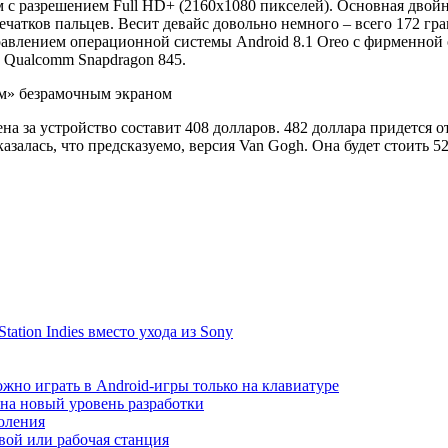
 разрешением Full HD+ (2160x1080 пикселей). Основная двойна
ечатков пальцев. Весит девайс довольно немного – всего 172 гра
авлением операционной системы Android 8.1 Oreo с фирменной 
 Qualcomm Snapdragon 845.
на за устройство составит 408 долларов. 482 доллара придется о
залась, что предсказуемо, версия Van Gogh. Она будет стоить 52
ation Indies вместо ухода из Sony
жно играть в Android-игры только на клавиатуре
т на новый уровень разработки
коления
ой или рабочая станция