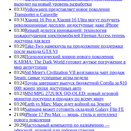
выходит на новый уровень разработки
03:33
Volkswagen представляет новое поколение
Transporter и Caravelle
03:31
Xiaomi 16 Pro и Xiaomi 16 Ultra могут получить
революционные дисплеи, недоступные даже iPhone
03:30
Renault делится инновацией: технология
пожаротушения электромобилей Fireman Access теперь
доступна для всех
03:29
Take-Two намекнула на продолжение поддержки
после выхода GTA VI
03:28
Психологический хоррор нового поколения:
KARMA: The Dark World готовит жуткое погружение в
мир антиутопии
03:26
Sid Meier's Civilization VII возглавила чарт продаж
Steam: самые успешные игры недели
03:24
Toyota завершает выпуск бюджетной Corolla за $10
000: конец эпохи доступных авто
03:23
MSI MPG 272URX QD-OLED: новый игровой
монитор поступил в продажу по всему миру
03:20
Earth vs Mars: Марс идет войной на Землю!
03:18
Samsung может готовить складной Galaxy Flip FE
21:09
iPhone 17 Pro Max — мощь, стиль и интеллект
нового поколения
20:29
Настольный компьютер по назначению —
офисный, игровой или рабочая станция