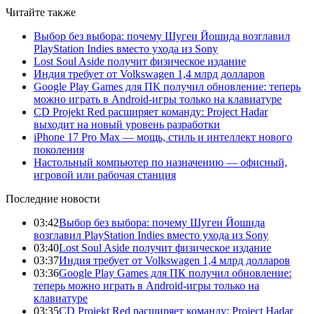
Читайте также
Выбор без выбора: почему Шугеи Йошида возглавил
PlayStation Indies вместо ухода из Sony
Lost Soul Aside получит физическое издание
Индия требует от Volkswagen 1,4 млрд долларов
Google Play Games для ПК получил обновление: теперь
можно играть в Android-игры только на клавиатуре
CD Projekt Red расширяет команду: Project Hadar
выходит на новый уровень разработки
iPhone 17 Pro Max — мощь, стиль и интеллект нового
поколения
Настольный компьютер по назначению — офисный,
игровой или рабочая станция
Последние новости
03:42
Выбор без выбора: почему Шугеи Йошида
возглавил PlayStation Indies вместо ухода из Sony
03:40
Lost Soul Aside получит физическое издание
03:37
Индия требует от Volkswagen 1,4 млрд долларов
03:36
Google Play Games для ПК получил обновление:
теперь можно играть в Android-игры только на
клавиатуре
03:35
CD Projekt Red расширяет команду: Project Hadar