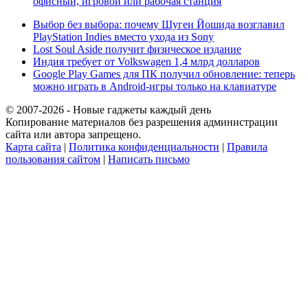
офисный, игровой или рабочая станция
Выбор без выбора: почему Шугеи Йошида возглавил
PlayStation Indies вместо ухода из Sony
Lost Soul Aside получит физическое издание
Индия требует от Volkswagen 1,4 млрд долларов
Google Play Games для ПК получил обновление: теперь
можно играть в Android-игры только на клавиатуре
© 2007-2026 - Новые гаджеты каждый день
Копирование материалов без разрешения администрации
сайта или автора запрещено.
Карта сайта
|
Политика конфиденциальности
|
Правила
пользования сайтом
|
Написать письмо