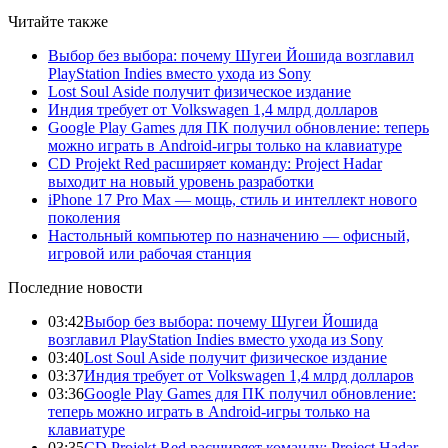
Читайте также
Выбор без выбора: почему Шугеи Йошида возглавил
PlayStation Indies вместо ухода из Sony
Lost Soul Aside получит физическое издание
Индия требует от Volkswagen 1,4 млрд долларов
Google Play Games для ПК получил обновление: теперь
можно играть в Android-игры только на клавиатуре
CD Projekt Red расширяет команду: Project Hadar
выходит на новый уровень разработки
iPhone 17 Pro Max — мощь, стиль и интеллект нового
поколения
Настольный компьютер по назначению — офисный,
игровой или рабочая станция
Последние новости
03:42
Выбор без выбора: почему Шугеи Йошида
возглавил PlayStation Indies вместо ухода из Sony
03:40
Lost Soul Aside получит физическое издание
03:37
Индия требует от Volkswagen 1,4 млрд долларов
03:36
Google Play Games для ПК получил обновление:
теперь можно играть в Android-игры только на
клавиатуре
03:35
CD Projekt Red расширяет команду: Project Hadar