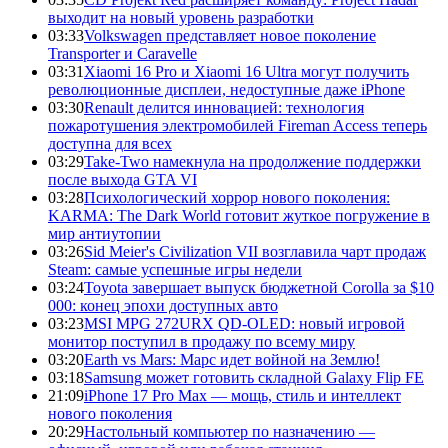
выходит на новый уровень разработки
03:33
Volkswagen представляет новое поколение
Transporter и Caravelle
03:31
Xiaomi 16 Pro и Xiaomi 16 Ultra могут получить
революционные дисплеи, недоступные даже iPhone
03:30
Renault делится инновацией: технология
пожаротушения электромобилей Fireman Access теперь
доступна для всех
03:29
Take-Two намекнула на продолжение поддержки
после выхода GTA VI
03:28
Психологический хоррор нового поколения:
KARMA: The Dark World готовит жуткое погружение в
мир антиутопии
03:26
Sid Meier's Civilization VII возглавила чарт продаж
Steam: самые успешные игры недели
03:24
Toyota завершает выпуск бюджетной Corolla за $10
000: конец эпохи доступных авто
03:23
MSI MPG 272URX QD-OLED: новый игровой
монитор поступил в продажу по всему миру
03:20
Earth vs Mars: Марс идет войной на Землю!
03:18
Samsung может готовить складной Galaxy Flip FE
21:09
iPhone 17 Pro Max — мощь, стиль и интеллект
нового поколения
20:29
Настольный компьютер по назначению —