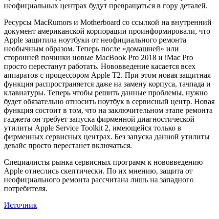
неофициальных центрах будут превращаться в гору деталей.
Ресурсы MacRumors и Motherboard со ссылкой на внутренний
документ американской корпорации проинформировали, что
Apple защитила ноутбуки от неофициального ремонта
необычным образом. Теперь после «домашней» или
сторонней починки новые MacBook Pro 2018 и iMac Pro
просто перестанут работать. Нововведение касается всех
аппаратов с процессором Apple T2. При этом новая защитная
функция распространяется даже на замену корпуса, тачпада и
клавиатуры. Теперь чтобы решить данные проблемы, нужно
будет обязательно относить ноутбук в сервисный центр. Новая
функция состоит в том, что на заключительном этапе ремонта
гаджета он требует запуска фирменной диагностической
утилиты Apple Service Toolkit 2, имеющейся только в
фирменных сервисных центрах. Без запуска данной утилиты
девайс просто перестанет включаться.
Специалисты рынка сервисных программ к нововведению
Apple отнеслись скептически. По их мнению, защита от
неофициального ремонта рассчитана лишь на западного
потребителя.
Источник