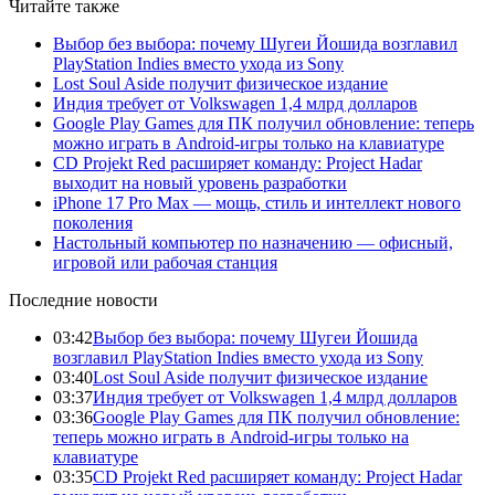
Читайте также
Выбор без выбора: почему Шугеи Йошида возглавил
PlayStation Indies вместо ухода из Sony
Lost Soul Aside получит физическое издание
Индия требует от Volkswagen 1,4 млрд долларов
Google Play Games для ПК получил обновление: теперь
можно играть в Android-игры только на клавиатуре
CD Projekt Red расширяет команду: Project Hadar
выходит на новый уровень разработки
iPhone 17 Pro Max — мощь, стиль и интеллект нового
поколения
Настольный компьютер по назначению — офисный,
игровой или рабочая станция
Последние новости
03:42
Выбор без выбора: почему Шугеи Йошида
возглавил PlayStation Indies вместо ухода из Sony
03:40
Lost Soul Aside получит физическое издание
03:37
Индия требует от Volkswagen 1,4 млрд долларов
03:36
Google Play Games для ПК получил обновление:
теперь можно играть в Android-игры только на
клавиатуре
03:35
CD Projekt Red расширяет команду: Project Hadar