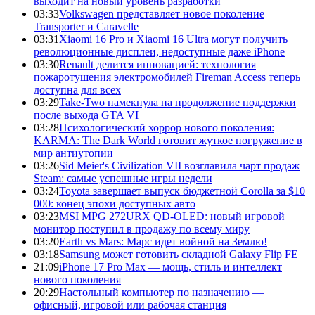
выходит на новый уровень разработки
03:33
Volkswagen представляет новое поколение
Transporter и Caravelle
03:31
Xiaomi 16 Pro и Xiaomi 16 Ultra могут получить
революционные дисплеи, недоступные даже iPhone
03:30
Renault делится инновацией: технология
пожаротушения электромобилей Fireman Access теперь
доступна для всех
03:29
Take-Two намекнула на продолжение поддержки
после выхода GTA VI
03:28
Психологический хоррор нового поколения:
KARMA: The Dark World готовит жуткое погружение в
мир антиутопии
03:26
Sid Meier's Civilization VII возглавила чарт продаж
Steam: самые успешные игры недели
03:24
Toyota завершает выпуск бюджетной Corolla за $10
000: конец эпохи доступных авто
03:23
MSI MPG 272URX QD-OLED: новый игровой
монитор поступил в продажу по всему миру
03:20
Earth vs Mars: Марс идет войной на Землю!
03:18
Samsung может готовить складной Galaxy Flip FE
21:09
iPhone 17 Pro Max — мощь, стиль и интеллект
нового поколения
20:29
Настольный компьютер по назначению —
офисный, игровой или рабочая станция