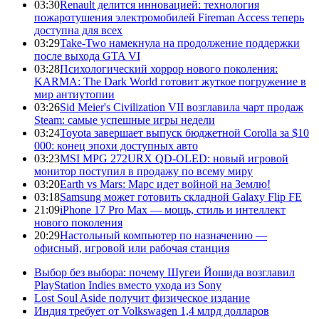
03:30
Renault делится инновацией: технология
пожаротушения электромобилей Fireman Access теперь
доступна для всех
03:29
Take-Two намекнула на продолжение поддержки
после выхода GTA VI
03:28
Психологический хоррор нового поколения:
KARMA: The Dark World готовит жуткое погружение в
мир антиутопии
03:26
Sid Meier's Civilization VII возглавила чарт продаж
Steam: самые успешные игры недели
03:24
Toyota завершает выпуск бюджетной Corolla за $10
000: конец эпохи доступных авто
03:23
MSI MPG 272URX QD-OLED: новый игровой
монитор поступил в продажу по всему миру
03:20
Earth vs Mars: Марс идет войной на Землю!
03:18
Samsung может готовить складной Galaxy Flip FE
21:09
iPhone 17 Pro Max — мощь, стиль и интеллект
нового поколения
20:29
Настольный компьютер по назначению —
офисный, игровой или рабочая станция
Выбор без выбора: почему Шугеи Йошида возглавил
PlayStation Indies вместо ухода из Sony
Lost Soul Aside получит физическое издание
Индия требует от Volkswagen 1,4 млрд долларов