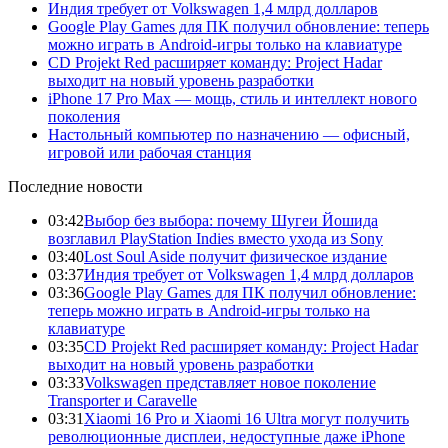
Индия требует от Volkswagen 1,4 млрд долларов
Google Play Games для ПК получил обновление: теперь
можно играть в Android-игры только на клавиатуре
CD Projekt Red расширяет команду: Project Hadar
выходит на новый уровень разработки
iPhone 17 Pro Max — мощь, стиль и интеллект нового
поколения
Настольный компьютер по назначению — офисный,
игровой или рабочая станция
Последние новости
03:42
Выбор без выбора: почему Шугеи Йошида
возглавил PlayStation Indies вместо ухода из Sony
03:40
Lost Soul Aside получит физическое издание
03:37
Индия требует от Volkswagen 1,4 млрд долларов
03:36
Google Play Games для ПК получил обновление:
теперь можно играть в Android-игры только на
клавиатуре
03:35
CD Projekt Red расширяет команду: Project Hadar
выходит на новый уровень разработки
03:33
Volkswagen представляет новое поколение
Transporter и Caravelle
03:31
Xiaomi 16 Pro и Xiaomi 16 Ultra могут получить
революционные дисплеи, недоступные даже iPhone