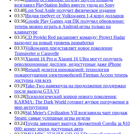
возглавил PlayStation Indies вместо ухода из Sony
03:40
Lost Soul Aside получит физическое издание
03:37
Индия требует от Volkswagen 1,4 млрд долларов
03:36
Google Play Games для ПК получил обновление:
теперь можно играть в Android-игры только на
клавиатуре
03:35
CD Projekt Red расширяет команду: Project Hadar
выходит на новый уровень разработки
03:33
Volkswagen представляет новое поколение
Transporter и Caravelle
03:31
Xiaomi 16 Pro и Xiaomi 16 Ultra могут получить
революционные дисплеи, недоступные даже iPhone
03:30
Renault делится инновацией: технология
пожаротушения электромобилей Fireman Access теперь
доступна для всех
03:29
Take-Two намекнула на продолжение поддержки
после выхода GTA VI
03:28
Психологический хоррор нового поколения:
KARMA: The Dark World готовит жуткое погружение в
мир антиутопии
03:26
Sid Meier's Civilization VII возглавила чарт продаж
Steam: самые успешные игры недели
03:24
Toyota завершает выпуск бюджетной Corolla за $10
000: конец эпохи доступных авто