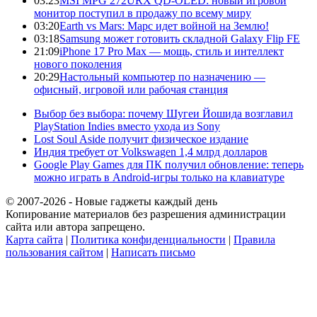
03:23
MSI MPG 272URX QD-OLED: новый игровой
монитор поступил в продажу по всему миру
03:20
Earth vs Mars: Марс идет войной на Землю!
03:18
Samsung может готовить складной Galaxy Flip FE
21:09
iPhone 17 Pro Max — мощь, стиль и интеллект
нового поколения
20:29
Настольный компьютер по назначению —
офисный, игровой или рабочая станция
Выбор без выбора: почему Шугеи Йошида возглавил
PlayStation Indies вместо ухода из Sony
Lost Soul Aside получит физическое издание
Индия требует от Volkswagen 1,4 млрд долларов
Google Play Games для ПК получил обновление: теперь
можно играть в Android-игры только на клавиатуре
© 2007-2026 - Новые гаджеты каждый день
Копирование материалов без разрешения администрации
сайта или автора запрещено.
Карта сайта
|
Политика конфиденциальности
|
Правила
пользования сайтом
|
Написать письмо