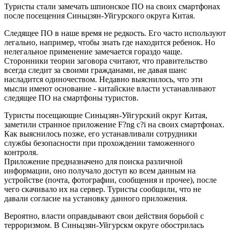
Туристы стали замечать шпионское ПО на своих смартфонах
после посещения Синьцзян-Уйгурского округа Китая.
Следящее ПО в наше время не редкость. Его часто используют
легально, например, чтобы знать где находится ребенок. Но
нелегальное применение замечается гораздо чаще.
Сторонники теории заговора считают, что правительство
всегда следит за своими гражданами, не давая шанс
насладится одиночеством. Недавно выяснилось, что эти
мысли имеют основание - китайские власти устанавливают
следящее ПО на смартфоны туристов.
Туристы посещающие Синьцзян-Уйгурский округ Китая,
заметили странное приложение F?ng c?i на своих смартфонах.
Как выяснилось позже, его устанавливали сотрудники
службы безопасности при прохождении таможенного
контроля.
Приложение предназначено для поиска различной
информации, оно получало доступ ко всем данным на
устройстве (почта, фотографии, сообщения и прочее), после
чего скачивало их на сервер. Туристы сообщили, что не
давали согласие на установку данного приложения.
Вероятно, власти оправдывают свои действия борьбой с
терроризмом. В Синьцзян-Уйгурскм округе обострилась