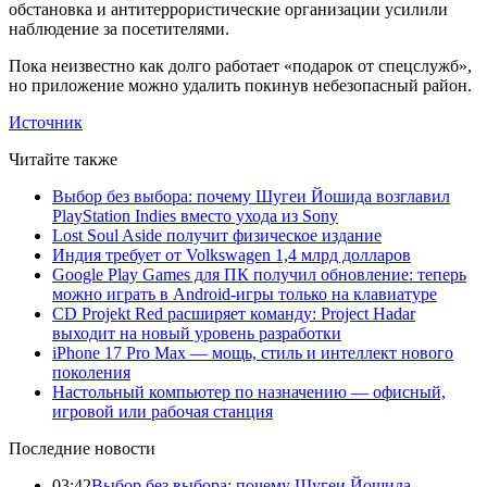
обстановка и антитеррористические организации усилили
наблюдение за посетителями.
Пока неизвестно как долго работает «подарок от спецслужб»,
но приложение можно удалить покинув небезопасный район.
Источник
Читайте также
Выбор без выбора: почему Шугеи Йошида возглавил
PlayStation Indies вместо ухода из Sony
Lost Soul Aside получит физическое издание
Индия требует от Volkswagen 1,4 млрд долларов
Google Play Games для ПК получил обновление: теперь
можно играть в Android-игры только на клавиатуре
CD Projekt Red расширяет команду: Project Hadar
выходит на новый уровень разработки
iPhone 17 Pro Max — мощь, стиль и интеллект нового
поколения
Настольный компьютер по назначению — офисный,
игровой или рабочая станция
Последние новости
03:42
Выбор без выбора: почему Шугеи Йошида