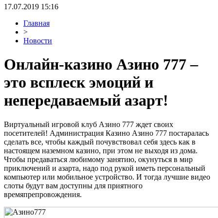
17.07.2019 15:16
Главная
>
Новости
Онлайн-казино Азино 777 –
это всплеск эмоций и
непередаваемый азарт!
Виртуальный игровой клуб Азино 777 ждет своих
посетителей! Администрация Казино Азино 777 постаралась
сделать все, чтобы каждый почувствовал себя здесь как в
настоящем наземном казино, при этом не выходя из дома.
Чтобы предаваться любимому занятию, окунуться в мир
приключений и азарта, надо под рукой иметь персональный
компьютер или мобильное устройство. И тогда лучшие видео
слоты будут вам доступны для приятного
времяпрепровождения.