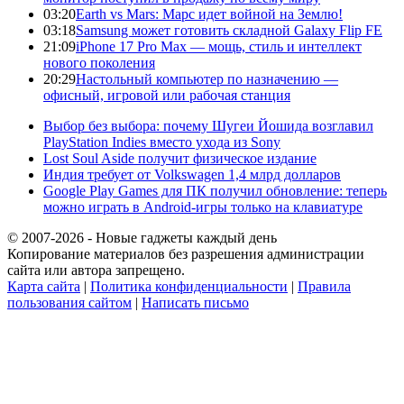
03:20
Earth vs Mars: Марс идет войной на Землю!
03:18
Samsung может готовить складной Galaxy Flip FE
21:09
iPhone 17 Pro Max — мощь, стиль и интеллект
нового поколения
20:29
Настольный компьютер по назначению —
офисный, игровой или рабочая станция
Выбор без выбора: почему Шугеи Йошида возглавил
PlayStation Indies вместо ухода из Sony
Lost Soul Aside получит физическое издание
Индия требует от Volkswagen 1,4 млрд долларов
Google Play Games для ПК получил обновление: теперь
можно играть в Android-игры только на клавиатуре
© 2007-2026 - Новые гаджеты каждый день
Копирование материалов без разрешения администрации
сайта или автора запрещено.
Карта сайта
|
Политика конфиденциальности
|
Правила
пользования сайтом
|
Написать письмо