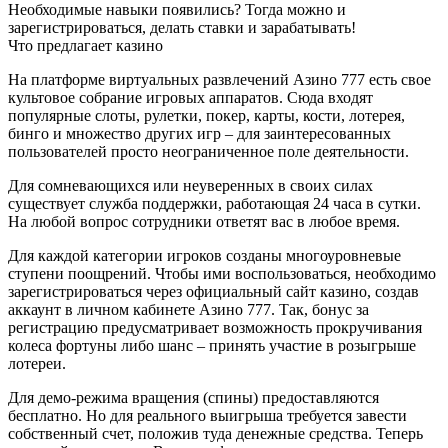
Необходимые навыки появились? Тогда можно и
зарегистрироваться, делать ставки и зарабатывать!
Что предлагает казино
На платформе виртуальных развлечений Азино 777 есть свое
культовое собрание игровых аппаратов. Сюда входят
популярные слоты, рулетки, покер, карты, кости, лотерея,
бинго и множество других игр – для заинтересованных
пользователей просто неограниченное поле деятельности.
Для сомневающихся или неуверенных в своих силах
существует служба поддержки, работающая 24 часа в сутки.
На любой вопрос сотрудники ответят вас в любое время.
Для каждой категории игроков созданы многоуровневые
ступени поощрений. Чтобы ими воспользоваться, необходимо
зарегистрироваться через официальный сайт казино, создав
аккаунт в личном кабинете Азино 777. Так, бонус за
регистрацию предусматривает возможность прокручивания
колеса фортуны либо шанс – принять участие в розыгрыше
лотереи.
Для демо-режима вращения (спины) предоставляются
бесплатно. Но для реального выигрыша требуется завести
собственный счет, положив туда денежные средства. Теперь