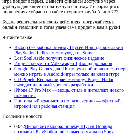
игра пойдет всерьез. Вывести финансы доступно через
удобную для клиента платежную систему. Информация о
поощрениях собрана на сайте игорного клуба Азино 777.
Будьте решительны в своих действиях, погружайтесь в
онлайн-гемблинг, и тогда удача сама придет к вам в руки!
Читайте также
Выбор без выбора: почему Шугеи Йошида возглавил
PlayStation Indies вместо ухода из Sony
Lost Soul Aside получит физическое издание
Индия требует от Volkswagen 1,4 млрд долларов
Google Play Games для ПК получил обновление: теперь
можно играть в Android-игры только на клавиатуре
CD Projekt Red расширяет команду: Project Hadar
выходит на новый уровень разработки
iPhone 17 Pro Max — мощь, стиль и интеллект нового
поколения
Настольный компьютер по назначению — офисный,
игровой или рабочая станция
Последние новости
03:42
Выбор без выбора: почему Шугеи Йошида
возглавил PlayStation Indies вместо ухода из Sony