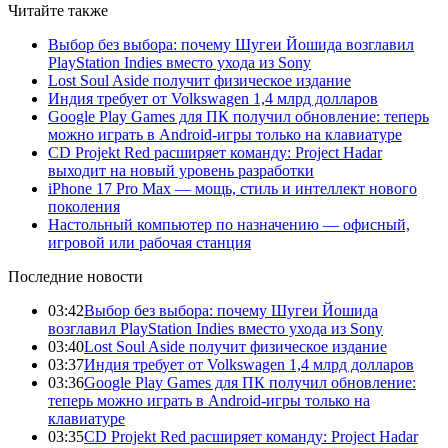
Читайте также
Выбор без выбора: почему Шугеи Йошида возглавил
PlayStation Indies вместо ухода из Sony
Lost Soul Aside получит физическое издание
Индия требует от Volkswagen 1,4 млрд долларов
Google Play Games для ПК получил обновление: теперь
можно играть в Android-игры только на клавиатуре
CD Projekt Red расширяет команду: Project Hadar
выходит на новый уровень разработки
iPhone 17 Pro Max — мощь, стиль и интеллект нового
поколения
Настольный компьютер по назначению — офисный,
игровой или рабочая станция
Последние новости
03:42
Выбор без выбора: почему Шугеи Йошида
возглавил PlayStation Indies вместо ухода из Sony
03:40
Lost Soul Aside получит физическое издание
03:37
Индия требует от Volkswagen 1,4 млрд долларов
03:36
Google Play Games для ПК получил обновление:
теперь можно играть в Android-игры только на
клавиатуре
03:35
CD Projekt Red расширяет команду: Project Hadar