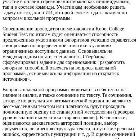
участие в онлайн-соревновании можно как индивидуально,
так и в составе команды. Участникам необходимо решить
задачу по созданию ИИ, который сможет сдать экзамен по
вопросам школьной программы.
Соревнование проводится по методологии Robot College
Student Test, по итогам будет оцениваться способность
предложенных участниками алгоритмов успешно справляться
с вопросами по определенной тематике в условиях
ограниченных доступных данных. Основываясь на
международном опыте, специалисты Сбербанка
сформулировали задание для соревнования: «разработать
алгоритм, способный отвечать на вопросы школьной
программы, основываясь на информации из открытых
источников».
Вопросы школьной программы включают в себя тесты на
знание и анализ, а также сочинение по тексту. Те сочинения,
которые по результатам автоматической оценки не являются
бессмысленным текстом или плагиатом, будут проходить
полноценную оценку по стандартной методологии (проверка
уровня знаний выпускника старшей школы). В частности,
оцениваются адекватность авторской позиции, выбор
аргументов, логическая структура текста, отсутствие речевых
ошибок, корректность пунктуации и т. д. В оценке сочинений