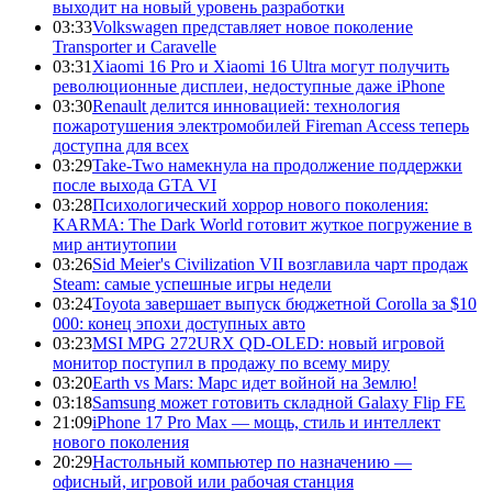
выходит на новый уровень разработки
03:33
Volkswagen представляет новое поколение
Transporter и Caravelle
03:31
Xiaomi 16 Pro и Xiaomi 16 Ultra могут получить
революционные дисплеи, недоступные даже iPhone
03:30
Renault делится инновацией: технология
пожаротушения электромобилей Fireman Access теперь
доступна для всех
03:29
Take-Two намекнула на продолжение поддержки
после выхода GTA VI
03:28
Психологический хоррор нового поколения:
KARMA: The Dark World готовит жуткое погружение в
мир антиутопии
03:26
Sid Meier's Civilization VII возглавила чарт продаж
Steam: самые успешные игры недели
03:24
Toyota завершает выпуск бюджетной Corolla за $10
000: конец эпохи доступных авто
03:23
MSI MPG 272URX QD-OLED: новый игровой
монитор поступил в продажу по всему миру
03:20
Earth vs Mars: Марс идет войной на Землю!
03:18
Samsung может готовить складной Galaxy Flip FE
21:09
iPhone 17 Pro Max — мощь, стиль и интеллект
нового поколения
20:29
Настольный компьютер по назначению —
офисный, игровой или рабочая станция