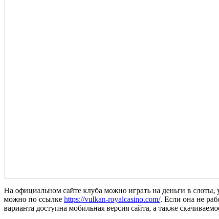
На официальном сайте клуба можно играть на деньги в слоты, 
можно по ссылке
https://vulkan-royalcasino.com/
. Если она не ра
варианта доступна мобильная версия сайта, а также скачиваем