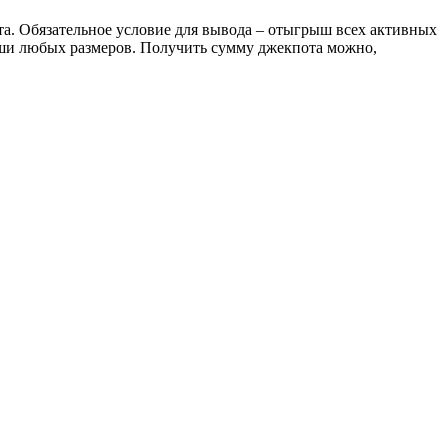
ита. Обязательное условие для вывода – отыгрыш всех активных
ыши любых размеров. Получить сумму джекпота можно,