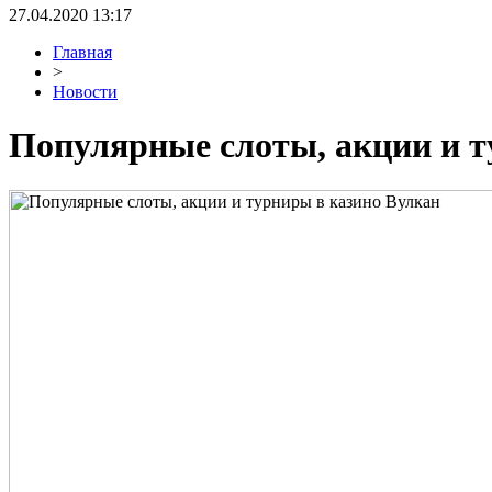
27.04.2020 13:17
Главная
>
Новости
Популярные слоты, акции и т