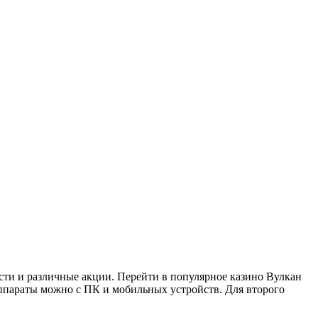
ости и различные акции. Перейти в популярное казино Вулкан
 аппараты можно с ПК и мобильных устройств. Для второго