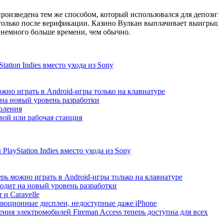
 произведена тем же способом, который использовался для депоз
 только после верификации. Казино Вулкан выплачивает выигр
т немного больше времени, чем обычно.
ation Indies вместо ухода из Sony
жно играть в Android-игры только на клавиатуре
т на новый уровень разработки
коления
ой или рабочая станция
ayStation Indies вместо ухода из Sony
рь можно играть в Android-игры только на клавиатуре
ходит на новый уровень разработки
 и Caravelle
волюционные дисплеи, недоступные даже iPhone
ния электромобилей Fireman Access теперь доступна для всех