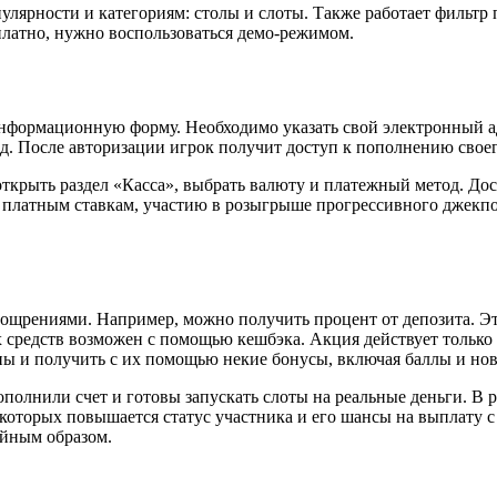
улярности и категориям: столы и слоты. Также работает фильтр
платно, нужно воспользоваться демо-режимом.
информационную форму. Необходимо указать свой электронный а
.д. После авторизации игрок получит доступ к пополнению своег
ткрыть раздел «Касса», выбрать валюту и платежный метод. Дос
к платным ставкам, участию в розыгрыше прогрессивного джекп
оощрениями. Например, можно получить процент от депозита. Э
средств возможен с помощью кешбэка. Акция действует только в
ны и получить с их помощью некие бонусы, включая баллы и но
ополнили счет и готовы запускать слоты на реальные деньги. В
оторых повышается статус участника и его шансы на выплату с
айным образом.