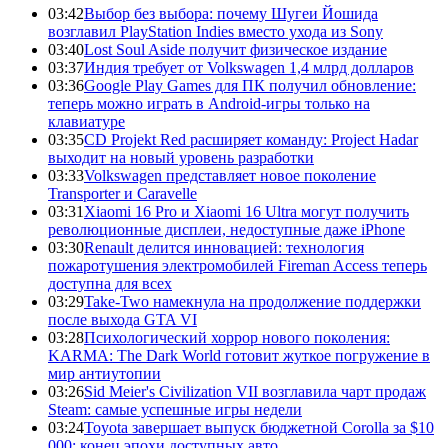
03:42
Выбор без выбора: почему Шугеи Йошида
возглавил PlayStation Indies вместо ухода из Sony
03:40
Lost Soul Aside получит физическое издание
03:37
Индия требует от Volkswagen 1,4 млрд долларов
03:36
Google Play Games для ПК получил обновление:
теперь можно играть в Android-игры только на
клавиатуре
03:35
CD Projekt Red расширяет команду: Project Hadar
выходит на новый уровень разработки
03:33
Volkswagen представляет новое поколение
Transporter и Caravelle
03:31
Xiaomi 16 Pro и Xiaomi 16 Ultra могут получить
революционные дисплеи, недоступные даже iPhone
03:30
Renault делится инновацией: технология
пожаротушения электромобилей Fireman Access теперь
доступна для всех
03:29
Take-Two намекнула на продолжение поддержки
после выхода GTA VI
03:28
Психологический хоррор нового поколения:
KARMA: The Dark World готовит жуткое погружение в
мир антиутопии
03:26
Sid Meier's Civilization VII возглавила чарт продаж
Steam: самые успешные игры недели
03:24
Toyota завершает выпуск бюджетной Corolla за $10
000: конец эпохи доступных авто