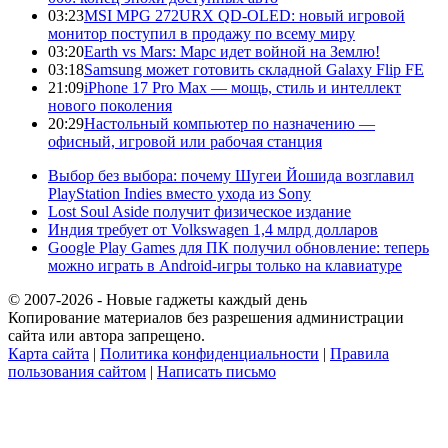
03:23
MSI MPG 272URX QD-OLED: новый игровой
монитор поступил в продажу по всему миру
03:20
Earth vs Mars: Марс идет войной на Землю!
03:18
Samsung может готовить складной Galaxy Flip FE
21:09
iPhone 17 Pro Max — мощь, стиль и интеллект
нового поколения
20:29
Настольный компьютер по назначению —
офисный, игровой или рабочая станция
Выбор без выбора: почему Шугеи Йошида возглавил
PlayStation Indies вместо ухода из Sony
Lost Soul Aside получит физическое издание
Индия требует от Volkswagen 1,4 млрд долларов
Google Play Games для ПК получил обновление: теперь
можно играть в Android-игры только на клавиатуре
© 2007-2026 - Новые гаджеты каждый день
Копирование материалов без разрешения администрации
сайта или автора запрещено.
Карта сайта
|
Политика конфиденциальности
|
Правила
пользования сайтом
|
Написать письмо