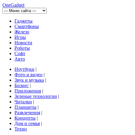
OneGadget
Гаджеты
Смартфоны
Железо
Игры
Новости
Роботы
Софт
Авто
Ноутбуки
|
Фото и видео
|
Звук и музыка
|
Бизнес
|
Приложения
|
Зеленые технологии
|
Читалки
|
Планшеты
|
Развлечения
|
Концепты
|
Дом и семья
|
Техно