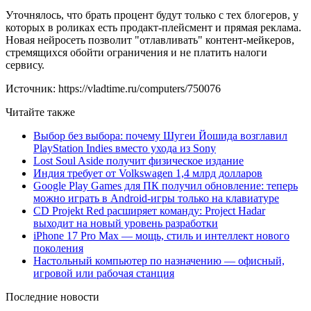
Уточнялось, что брать процент будут только с тех блогеров, у
которых в роликах есть продакт-плейсмент и прямая реклама.
Новая нейросеть позволит "отлавливать" контент-мейкеров,
стремящихся обойти ограничения и не платить налоги
сервису.
Источник: https://vladtime.ru/computers/750076
Читайте также
Выбор без выбора: почему Шугеи Йошида возглавил
PlayStation Indies вместо ухода из Sony
Lost Soul Aside получит физическое издание
Индия требует от Volkswagen 1,4 млрд долларов
Google Play Games для ПК получил обновление: теперь
можно играть в Android-игры только на клавиатуре
CD Projekt Red расширяет команду: Project Hadar
выходит на новый уровень разработки
iPhone 17 Pro Max — мощь, стиль и интеллект нового
поколения
Настольный компьютер по назначению — офисный,
игровой или рабочая станция
Последние новости