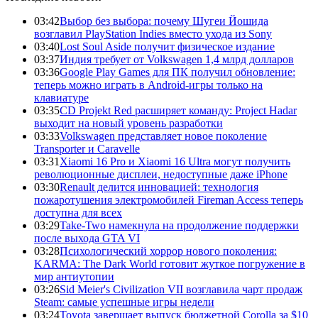
03:42
Выбор без выбора: почему Шугеи Йошида
возглавил PlayStation Indies вместо ухода из Sony
03:40
Lost Soul Aside получит физическое издание
03:37
Индия требует от Volkswagen 1,4 млрд долларов
03:36
Google Play Games для ПК получил обновление:
теперь можно играть в Android-игры только на
клавиатуре
03:35
CD Projekt Red расширяет команду: Project Hadar
выходит на новый уровень разработки
03:33
Volkswagen представляет новое поколение
Transporter и Caravelle
03:31
Xiaomi 16 Pro и Xiaomi 16 Ultra могут получить
революционные дисплеи, недоступные даже iPhone
03:30
Renault делится инновацией: технология
пожаротушения электромобилей Fireman Access теперь
доступна для всех
03:29
Take-Two намекнула на продолжение поддержки
после выхода GTA VI
03:28
Психологический хоррор нового поколения:
KARMA: The Dark World готовит жуткое погружение в
мир антиутопии
03:26
Sid Meier's Civilization VII возглавила чарт продаж
Steam: самые успешные игры недели
03:24
Toyota завершает выпуск бюджетной Corolla за $10