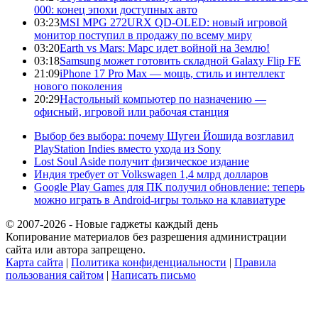
000: конец эпохи доступных авто
03:23
MSI MPG 272URX QD-OLED: новый игровой
монитор поступил в продажу по всему миру
03:20
Earth vs Mars: Марс идет войной на Землю!
03:18
Samsung может готовить складной Galaxy Flip FE
21:09
iPhone 17 Pro Max — мощь, стиль и интеллект
нового поколения
20:29
Настольный компьютер по назначению —
офисный, игровой или рабочая станция
Выбор без выбора: почему Шугеи Йошида возглавил
PlayStation Indies вместо ухода из Sony
Lost Soul Aside получит физическое издание
Индия требует от Volkswagen 1,4 млрд долларов
Google Play Games для ПК получил обновление: теперь
можно играть в Android-игры только на клавиатуре
© 2007-2026 - Новые гаджеты каждый день
Копирование материалов без разрешения администрации
сайта или автора запрещено.
Карта сайта
|
Политика конфиденциальности
|
Правила
пользования сайтом
|
Написать письмо