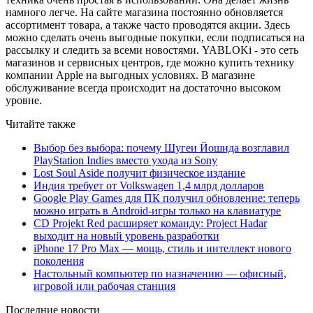
намного легче. На сайте магазина постоянно обновляется
ассортимент товара, а также часто проводятся акции. Здесь
можно сделать очень выгодные покупки, если подписаться на
рассылку и следить за всеми новостями. YABLOKi - это сеть
магазинов и сервисных центров, где можно купить технику
компании Apple на выгодных условиях. В магазине
обслуживание всегда происходит на достаточно высоком
уровне.
Читайте также
Выбор без выбора: почему Шугеи Йошида возглавил
PlayStation Indies вместо ухода из Sony
Lost Soul Aside получит физическое издание
Индия требует от Volkswagen 1,4 млрд долларов
Google Play Games для ПК получил обновление: теперь
можно играть в Android-игры только на клавиатуре
CD Projekt Red расширяет команду: Project Hadar
выходит на новый уровень разработки
iPhone 17 Pro Max — мощь, стиль и интеллект нового
поколения
Настольный компьютер по назначению — офисный,
игровой или рабочая станция
Последние новости