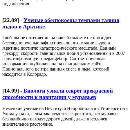
подключения.
[
22.09
] -
Ученые обеспокоены темпами таяния
льдов в Арктике
Глобальное потепление на нашей планете не проходит
бесследно: ученые зафиксировали, что таяние льдов в
Арктике достигло катастрофического масштаба. Данный
"рекорд" скорости таяния льдов побил установленный в 2007
году, информирует onegadget.org. Соответствующая
информация опубликована на официальном сайте
Национального центра данных снега и льда, который
находится в Колорадо.
[
14.09
] -
Биологи узнали секрет прекрасной
способности к навигации у муравьев
Немецкие ученые из Института Нейробиологии Университета
Ульма узнали, в чем заключается секрет того, что муравьи
безошибочно находят дорогу домой, даже преодолев
значительное расстояние.