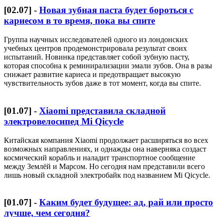
[
02.07
] -
Новая зубная паста будет бороться с
кариесом в то время, пока вы спите
Группа научных исследователей одного из лондонских
учебных центров продемонстрировала результат своих
испытаний. Новинка представляет собой зубную пасту,
которая способна к реминирализации эмали зубов. Она в разы
снижает развитие кариеса и предотвращает высокую
чувствительность зубов даже в тот момент, когда вы спите.
[
01.07
] -
Xiaomi представила складной
электровелосипед Mi Qicycle
Китайская компания Xiaomi продолжает расширяться во всех
возможных направлениях, и однажды она наверняка создаст
космический корабль и наладит транспортное сообщение
между Землёй и Марсом. Но сегодня нам представили всего
лишь новый складной электробайк под названием Mi Qicycle.
[
01.07
] -
Каким будет будущее: ад, рай или просто
лучше, чем сегодня?