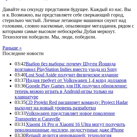
Давайте на секунду представим будущее. Каждый из нас. Вы
и я. Возможно, вы представляете себе сверкающий город,
стерильно чистый. Личные летающие машинки снуют над
головами, словно насекомые, опыляющие мегаздания, рядом с
которыми самые высокие небоскребы Дубая меркнут.
Технологии победили. Мы, люди, победили.
Раньше »
Последние новости
03:42
Выбор без выбора: почему Шугеи Йошида
возглавил PlayStation Indies вместо ухода из Sony
03:40
Lost Soul Aside получит физическое издание
03:37
Индия требует от Volkswagen 1,4 млрд долларов
03:36
Google Play Games для ПК получил обновление:
теперь можно играть в Android-игры только на
клавиатуре
03:35
CD Projekt Red расширяет команду: Project Hadar
выходит на новый уровень разработки
03:33
Volkswagen представляет новое поколение
Transporter и Caravelle
03:31
Xiaomi 16 Pro и Xiaomi 16 Ultra могут получить
революционные дисплеи, недоступные даже iPhone
03:30
Renault делится инновацией: технология