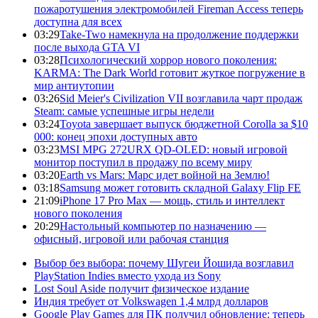
пожаротушения электромобилей Fireman Access теперь
доступна для всех
03:29
Take-Two намекнула на продолжение поддержки
после выхода GTA VI
03:28
Психологический хоррор нового поколения:
KARMA: The Dark World готовит жуткое погружение в
мир антиутопии
03:26
Sid Meier's Civilization VII возглавила чарт продаж
Steam: самые успешные игры недели
03:24
Toyota завершает выпуск бюджетной Corolla за $10
000: конец эпохи доступных авто
03:23
MSI MPG 272URX QD-OLED: новый игровой
монитор поступил в продажу по всему миру
03:20
Earth vs Mars: Марс идет войной на Землю!
03:18
Samsung может готовить складной Galaxy Flip FE
21:09
iPhone 17 Pro Max — мощь, стиль и интеллект
нового поколения
20:29
Настольный компьютер по назначению —
офисный, игровой или рабочая станция
Выбор без выбора: почему Шугеи Йошида возглавил
PlayStation Indies вместо ухода из Sony
Lost Soul Aside получит физическое издание
Индия требует от Volkswagen 1,4 млрд долларов
Google Play Games для ПК получил обновление: теперь