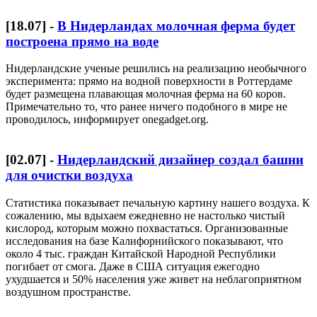
[
18.07
] -
В Нидерландах молочная ферма будет
построена прямо на воде
Нидерландские ученые решились на реализацию необычного
эксперимента: прямо на водной поверхности в Роттердаме
будет размещена плавающая молочная ферма на 60 коров.
Примечательно то, что ранее ничего подобного в мире не
проводилось, информирует onegadget.org.
[
02.07
] -
Нидерландский дизайнер создал башни
для очистки воздуха
Статистика показывает печальную картину нашего воздуха. К
сожалению, мы вдыхаем ежедневно не настолько чистый
кислород, которым можно похвастаться. Организованные
исследования на базе Калифорнийского показывают, что
около 4 тыс. граждан Китайской Народной Республики
погибает от смога. Даже в США ситуация ежегодно
ухудшается и 50% населения уже живет на неблагоприятном
воздушном пространстве.