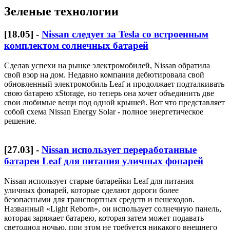
Зеленые технологии
[
18.05
] -
Nissan следует за Tesla со встроенным
комплектом солнечных батарей
Сделав успехи на рынке электромобилей, Nissan обратила
свой взор на дом. Недавно компания дебютировала свой
обновленный электромобиль Leaf и продолжает подталкивать
свою батарею xStorage, но теперь она хочет объединить две
свои любимые вещи под одной крышей. Вот что представляет
собой схема Nissan Energy Solar - полное энергетическое
решение.
[
27.03
] -
Nissan использует переработанные
батареи Leaf для питания уличных фонарей
Nissan использует старые батарейки Leaf для питания
уличных фонарей, которые сделают дороги более
безопасными для транспортных средств и пешеходов.
Названный «Light Reborn», он использует солнечную панель,
которая заряжает батарею, которая затем может подавать
светодиод ночью, при этом не требуется никакого внешнего