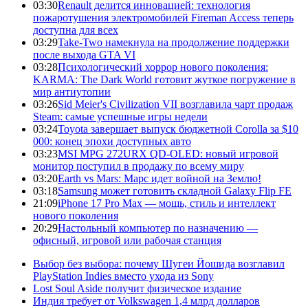
03:30
Renault делится инновацией: технология
пожаротушения электромобилей Fireman Access теперь
доступна для всех
03:29
Take-Two намекнула на продолжение поддержки
после выхода GTA VI
03:28
Психологический хоррор нового поколения:
KARMA: The Dark World готовит жуткое погружение в
мир антиутопии
03:26
Sid Meier's Civilization VII возглавила чарт продаж
Steam: самые успешные игры недели
03:24
Toyota завершает выпуск бюджетной Corolla за $10
000: конец эпохи доступных авто
03:23
MSI MPG 272URX QD-OLED: новый игровой
монитор поступил в продажу по всему миру
03:20
Earth vs Mars: Марс идет войной на Землю!
03:18
Samsung может готовить складной Galaxy Flip FE
21:09
iPhone 17 Pro Max — мощь, стиль и интеллект
нового поколения
20:29
Настольный компьютер по назначению —
офисный, игровой или рабочая станция
Выбор без выбора: почему Шугеи Йошида возглавил
PlayStation Indies вместо ухода из Sony
Lost Soul Aside получит физическое издание
Индия требует от Volkswagen 1,4 млрд долларов