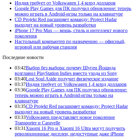
Индия требует от Volkswagen 1,4 млрд долларов
Google Play Games для ПК получил обновление: теперь
можно играть в Android-игры только на клавиатуре
CD Projekt Red расширяет команду: Project Hadar
выходит на новый уровень разработки
iPhone 17 Pro Max — мощь, стиль и интеллект нового
поколения
Настольный компьютер по назначению — офисный,
игровой или рабочая станция
Последние новости
03:42
Выбор без выбора: почему Шугеи Йошида
возглавил PlayStation Indies вместо ухода из Sony
03:40
Lost Soul Aside получит физическое издание
03:37
Индия требует от Volkswagen 1,4 млрд долларов
03:36
Google Play Games для ПК получил обновление:
теперь можно играть в Android-игры только на
клавиатуре
03:35
CD Projekt Red расширяет команду: Project Hadar
выходит на новый уровень разработки
03:33
Volkswagen представляет новое поколение
Transporter и Caravelle
03:31
Xiaomi 16 Pro и Xiaomi 16 Ultra могут получить
революционные дисплеи, недоступные даже iPhone