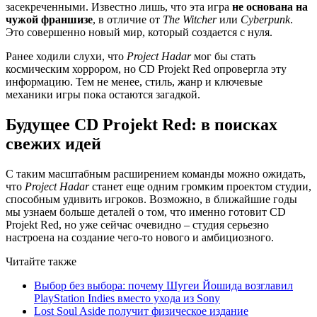
засекреченными. Известно лишь, что эта игра
не основана на
чужой франшизе
, в отличие от
The Witcher
или
Cyberpunk
.
Это совершенно новый мир, который создается с нуля.
Ранее ходили слухи, что
Project Hadar
мог бы стать
космическим хоррором, но CD Projekt Red опровергла эту
информацию. Тем не менее, стиль, жанр и ключевые
механики игры пока остаются загадкой.
Будущее CD Projekt Red: в поисках
свежих идей
С таким масштабным расширением команды можно ожидать,
что
Project Hadar
станет еще одним громким проектом студии,
способным удивить игроков. Возможно, в ближайшие годы
мы узнаем больше деталей о том, что именно готовит CD
Projekt Red, но уже сейчас очевидно – студия серьезно
настроена на создание чего-то нового и амбициозного.
Читайте также
Выбор без выбора: почему Шугеи Йошида возглавил
PlayStation Indies вместо ухода из Sony
Lost Soul Aside получит физическое издание