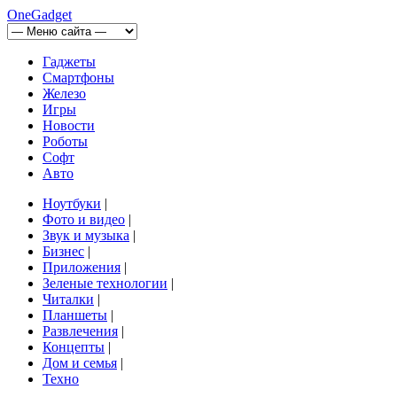
OneGadget
Гаджеты
Смартфоны
Железо
Игры
Новости
Роботы
Софт
Авто
Ноутбуки
|
Фото и видео
|
Звук и музыка
|
Бизнес
|
Приложения
|
Зеленые технологии
|
Читалки
|
Планшеты
|
Развлечения
|
Концепты
|
Дом и семья
|
Техно