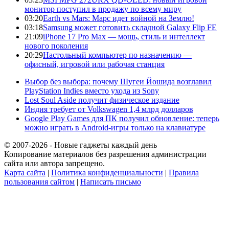
монитор поступил в продажу по всему миру
03:20
Earth vs Mars: Марс идет войной на Землю!
03:18
Samsung может готовить складной Galaxy Flip FE
21:09
iPhone 17 Pro Max — мощь, стиль и интеллект
нового поколения
20:29
Настольный компьютер по назначению —
офисный, игровой или рабочая станция
Выбор без выбора: почему Шугеи Йошида возглавил
PlayStation Indies вместо ухода из Sony
Lost Soul Aside получит физическое издание
Индия требует от Volkswagen 1,4 млрд долларов
Google Play Games для ПК получил обновление: теперь
можно играть в Android-игры только на клавиатуре
© 2007-2026 - Новые гаджеты каждый день
Копирование материалов без разрешения администрации
сайта или автора запрещено.
Карта сайта
|
Политика конфиденциальности
|
Правила
пользования сайтом
|
Написать письмо