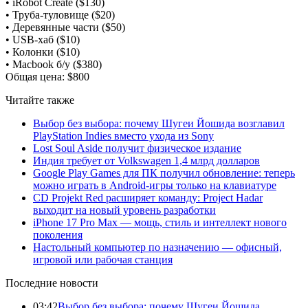
• iRobot Create ($130)
• Труба-туловище ($20)
• Деревянные части ($50)
• USB-хаб ($10)
• Колонки ($10)
• Macbook б/у ($380)
Общая цена: $800
Читайте также
Выбор без выбора: почему Шугеи Йошида возглавил
PlayStation Indies вместо ухода из Sony
Lost Soul Aside получит физическое издание
Индия требует от Volkswagen 1,4 млрд долларов
Google Play Games для ПК получил обновление: теперь
можно играть в Android-игры только на клавиатуре
CD Projekt Red расширяет команду: Project Hadar
выходит на новый уровень разработки
iPhone 17 Pro Max — мощь, стиль и интеллект нового
поколения
Настольный компьютер по назначению — офисный,
игровой или рабочая станция
Последние новости
03:42
Выбор без выбора: почему Шугеи Йошида