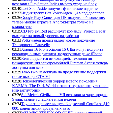
возглавил PlayStation Indies вместо ухода из Sony
03:40
Lost Soul Aside получит физическое издание
03:37
Индия требует от Volkswagen 1,4 млрд долларов
03:36
Google Play Games для ПК получил обновление:
теперь можно играть в Android-игры только на
клавиатуре
03:35
CD Projekt Red расширяет команду: Project Hadar
выходит на новый уровень разработки
03:33
Volkswagen представляет новое поколение
Transporter и Caravelle
03:31
Xiaomi 16 Pro и Xiaomi 16 Ultra могут получить
революционные дисплеи, недоступные даже iPhone
03:30
Renault делится инновацией: технология
пожаротушения электромобилей Fireman Access теперь
доступна для всех
03:29
Take-Two намекнула на продолжение поддержки
после выхода GTA VI
03:28
Психологический хоррор нового поколения:
KARMA: The Dark World готовит жуткое погружение в
мир антиутопии
03:26
Sid Meier's Civilization VII возглавила чарт продаж
Steam: самые успешные игры недели
03:24
Toyota завершает выпуск бюджетной Corolla за $10
000: конец эпохи доступных авто
03:23
MSI MPG 272URX QD-OLED: новый игровой