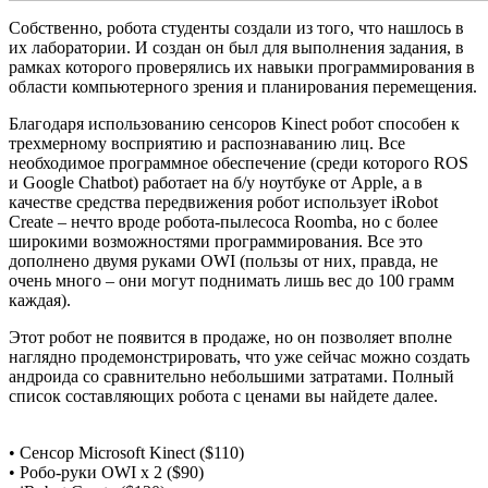
Собственно, робота студенты создали из того, что нашлось в
их лаборатории. И создан он был для выполнения задания, в
рамках которого проверялись их навыки программирования в
области компьютерного зрения и планирования перемещения.
Благодаря использованию сенсоров Kinect робот способен к
трехмерному восприятию и распознаванию лиц. Все
необходимое программное обеспечение (среди которого ROS
и Google Chatbot) работает на б/у ноутбуке от Apple, а в
качестве средства передвижения робот использует iRobot
Create – нечто вроде робота-пылесоса Roomba, но с более
широкими возможностями программирования. Все это
дополнено двумя руками OWI (пользы от них, правда, не
очень много – они могут поднимать лишь вес до 100 грамм
каждая).
Этот робот не появится в продаже, но он позволяет вполне
наглядно продемонстрировать, что уже сейчас можно создать
андроида со сравнительно небольшими затратами. Полный
список составляющих робота с ценами вы найдете далее.
• Сенсор Microsoft Kinect ($110)
• Робо-руки OWI x 2 ($90)