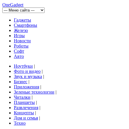
OneGadget
Гаджеты
Смартфоны
Железо
Игры
Новости
Роботы
Софт
Авто
Ноутбуки
|
Фото и видео
|
Звук и музыка
|
Бизнес
|
Приложения
|
Зеленые технологии
|
Читалки
|
Планшеты
|
Развлечения
|
Концепты
|
Дом и семья
|
Техно