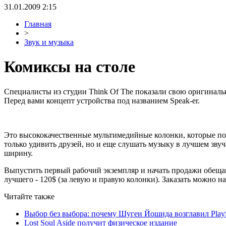
31.01.2009 2:15
Главная
>
Звук и музыка
Комиксы на столе
Специалисты из студии Think Of The показали свою оригинально
Перед вами концепт устройства под названием Speak-er.
Это высококачественные мультимедийные колонки, которые п
только удивить друзей, но и еще слушать музыку в лучшем звучан
ширину.
Выпустить первый рабочий экземпляр и начать продажи обещают
лучшего - 120$ (за левую и правую колонки). Заказать можно н
Читайте также
Выбор без выбора: почему Шугеи Йошида возглавил PlaySt
Lost Soul Aside получит физическое издание