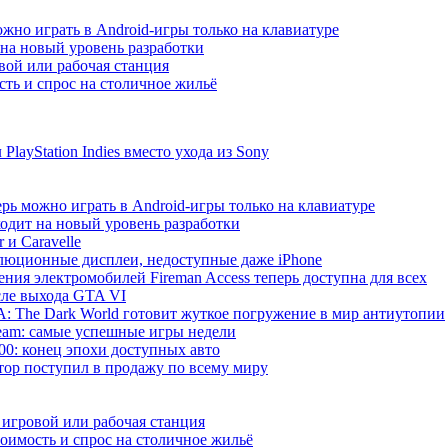
жно играть в Android-игры только на клавиатуре
т на новый уровень разработки
ой или рабочая станция
сть и спрос на столичное жильё
ayStation Indies вместо ухода из Sony
рь можно играть в Android-игры только на клавиатуре
ходит на новый уровень разработки
 и Caravelle
волюционные дисплеи, недоступные даже iPhone
ния электромобилей Fireman Access теперь доступна для всех
сле выхода GTA VI
 The Dark World готовит жуткое погружение в мир антиутопии
 Steam: самые успешные игры недели
000: конец эпохи доступных авто
р поступил в продажу по всему миру
игровой или рабочая станция
тоимость и спрос на столичное жильё