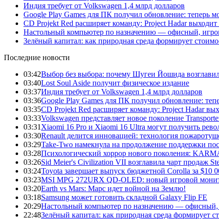
Индия требует от Volkswagen 1,4 млрд долларов
Google Play Games для ПК получил обновление: теперь мо
CD Projekt Red расширяет команду: Project Hadar выходи
Настольный компьютер по назначению — офисный, игров
Зелёный капитал: как природная среда формирует стоимо
Последние новости
03:42
Выбор без выбора: почему Шугеи Йошида возглавил Pl
03:40
Lost Soul Aside получит физическое издание
03:37
Индия требует от Volkswagen 1,4 млрд долларов
03:36
Google Play Games для ПК получил обновление: тепе
03:35
CD Projekt Red расширяет команду: Project Hadar вы
03:33
Volkswagen представляет новое поколение Transporter
03:31
Xiaomi 16 Pro и Xiaomi 16 Ultra могут получить ре
03:30
Renault делится инновацией: технология пожаротуше
03:29
Take-Two намекнула на продолжение поддержки по
03:28
Психологический хоррор нового поколения: KARMA:
03:26
Sid Meier's Civilization VII возглавила чарт продаж
03:24
Toyota завершает выпуск бюджетной Corolla за $10 
03:23
MSI MPG 272URX QD-OLED: новый игровой монито
03:20
Earth vs Mars: Марс идет войной на Землю!
03:18
Samsung может готовить складной Galaxy Flip FE
20:29
Настольный компьютер по назначению — офисный, 
22:48
Зелёный капитал: как природная среда формирует с