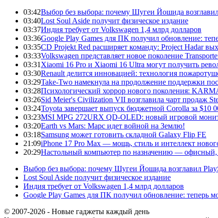
03:42
Выбор без выбора: почему Шугеи Йошида возглавил Pl
03:40
Lost Soul Aside получит физическое издание
03:37
Индия требует от Volkswagen 1,4 млрд долларов
03:36
Google Play Games для ПК получил обновление: тепе
03:35
CD Projekt Red расширяет команду: Project Hadar вы
03:33
Volkswagen представляет новое поколение Transporter
03:31
Xiaomi 16 Pro и Xiaomi 16 Ultra могут получить ре
03:30
Renault делится инновацией: технология пожаротуше
03:29
Take-Two намекнула на продолжение поддержки по
03:28
Психологический хоррор нового поколения: KARMA:
03:26
Sid Meier's Civilization VII возглавила чарт продаж
03:24
Toyota завершает выпуск бюджетной Corolla за $10 
03:23
MSI MPG 272URX QD-OLED: новый игровой монито
03:20
Earth vs Mars: Марс идет войной на Землю!
03:18
Samsung может готовить складной Galaxy Flip FE
21:09
iPhone 17 Pro Max — мощь, стиль и интеллект новог
20:29
Настольный компьютер по назначению — офисный, 
Выбор без выбора: почему Шугеи Йошида возглавил PlaySt
Lost Soul Aside получит физическое издание
Индия требует от Volkswagen 1,4 млрд долларов
Google Play Games для ПК получил обновление: теперь мо
© 2007-2026 - Новые гаджеты каждый день