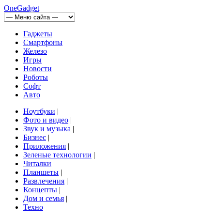
OneGadget
Гаджеты
Смартфоны
Железо
Игры
Новости
Роботы
Софт
Авто
Ноутбуки
|
Фото и видео
|
Звук и музыка
|
Бизнес
|
Приложения
|
Зеленые технологии
|
Читалки
|
Планшеты
|
Развлечения
|
Концепты
|
Дом и семья
|
Техно