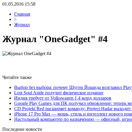
01.05.2016 15:58
Главная
>
Журнал
Журнал "OneGadget" #4
Читайте также
Выбор без выбора: почему Шугеи Йошида возглавил PlaySt
Lost Soul Aside получит физическое издание
Индия требует от Volkswagen 1,4 млрд долларов
Google Play Games для ПК получил обновление: теперь мо
CD Projekt Red расширяет команду: Project Hadar выходи
iPhone 17 Pro Max — мощь, стиль и интеллект нового по
Настольный компьютер по назначению — офисный, игров
Последние новости