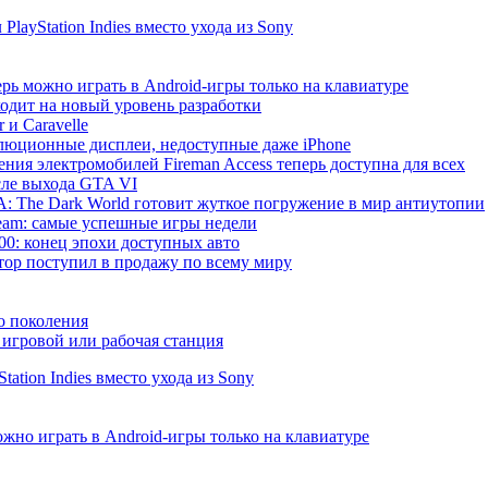
ayStation Indies вместо ухода из Sony
рь можно играть в Android-игры только на клавиатуре
ходит на новый уровень разработки
 и Caravelle
волюционные дисплеи, недоступные даже iPhone
ния электромобилей Fireman Access теперь доступна для всех
сле выхода GTA VI
 The Dark World готовит жуткое погружение в мир антиутопии
 Steam: самые успешные игры недели
000: конец эпохи доступных авто
р поступил в продажу по всему миру
о поколения
игровой или рабочая станция
ation Indies вместо ухода из Sony
жно играть в Android-игры только на клавиатуре