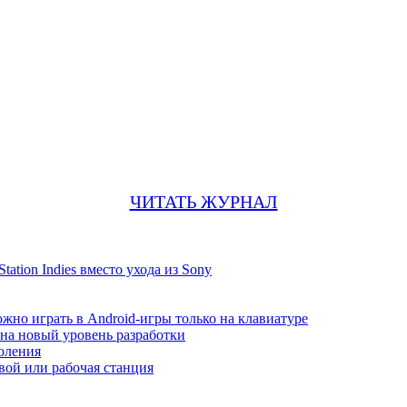
ЧИТАТЬ ЖУРНАЛ
ation Indies вместо ухода из Sony
жно играть в Android-игры только на клавиатуре
т на новый уровень разработки
коления
ой или рабочая станция