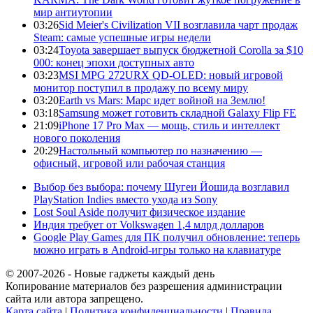
мир антиутопии
03:26
Sid Meier's Civilization VII возглавила чарт продаж
Steam: самые успешные игры недели
03:24
Toyota завершает выпуск бюджетной Corolla за $10
000: конец эпохи доступных авто
03:23
MSI MPG 272URX QD-OLED: новый игровой
монитор поступил в продажу по всему миру
03:20
Earth vs Mars: Марс идет войной на Землю!
03:18
Samsung может готовить складной Galaxy Flip FE
21:09
iPhone 17 Pro Max — мощь, стиль и интеллект
нового поколения
20:29
Настольный компьютер по назначению —
офисный, игровой или рабочая станция
Выбор без выбора: почему Шугеи Йошида возглавил
PlayStation Indies вместо ухода из Sony
Lost Soul Aside получит физическое издание
Индия требует от Volkswagen 1,4 млрд долларов
Google Play Games для ПК получил обновление: теперь
можно играть в Android-игры только на клавиатуре
© 2007-2026 - Новые гаджеты каждый день
Копирование материалов без разрешения администрации
сайта или автора запрещено.
Карта сайта
|
Политика конфиденциальности
|
Правила