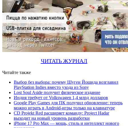
ЧИТАТЬ ЖУРНАЛ
Читайте также
Выбор без выбора: почему Шугеи Йошида возглавил
PlayStation Indies вместо ухода из Sony
Lost Soul Aside получит физическое издание
Индия требует от Volkswagen 1,4 млрд долларов
Google Play Games для ПК получил обновление: теперь
можно играть в Android-игры только на клавиатуре
CD Projekt Red расширяет команду: Project Hadar
выходит на новый уровень разработки
iPhone 17 Pro Max — мощь, стиль и интеллект нового