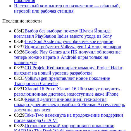
поколения
Настольный компьютер по назначению — офисный,
игровой или рабочая станция
Последние новости
03:42
Выбор без выбора: почему Шугеи Йошида
возглавил PlayStation Indies вместо ухода из Sony
03:40
Lost Soul Aside получит физическое издание
03:37
Индия требует от Volkswagen 1,4 млрд долларов
03:36
Google Play Games для ПК получил обновление:
теперь можно играть в Android-игры только на
клавиатуре
03:35
CD Projekt Red расширяет команду: Project Hadar
выходит на новый уровень разработки
03:33
Volkswagen представляет новое поколение
Transporter и Caravelle
03:31
Xiaomi 16 Pro и Xiaomi 16 Ultra могут получить
революционные дисплеи, недоступные даже iPhone
03:30
Renault делится инновацией: технология
пожаротушения электромобилей Fireman Access теперь
доступна для всех
03:29
Take-Two намекнула на продолжение поддержки
после выхода GTA VI
03:28
Психологический хоррор нового поколения:
KARMA: The Dark World готовит жуткое погружение в