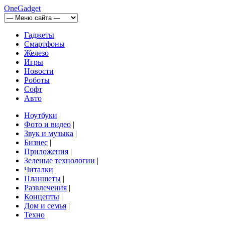
OneGadget
Гаджеты
Смартфоны
Железо
Игры
Новости
Роботы
Софт
Авто
Ноутбуки
|
Фото и видео
|
Звук и музыка
|
Бизнес
|
Приложения
|
Зеленые технологии
|
Читалки
|
Планшеты
|
Развлечения
|
Концепты
|
Дом и семья
|
Техно