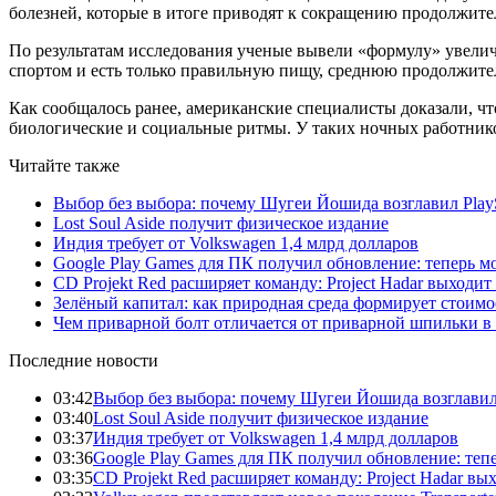
болезней, которые в итоге приводят к сокращению продолжит
По результатам исследования ученые вывели «формулу» увеличе
спортом и есть только правильную пищу, среднюю продолжител
Как сообщалось ранее, американские специалисты доказали, чт
биологические и социальные ритмы. У таких ночных работников
Читайте также
Выбор без выбора: почему Шугеи Йошида возглавил PlaySt
Lost Soul Aside получит физическое издание
Индия требует от Volkswagen 1,4 млрд долларов
Google Play Games для ПК получил обновление: теперь мо
CD Projekt Red расширяет команду: Project Hadar выходи
Зелёный капитал: как природная среда формирует стоимо
Чем приварной болт отличается от приварной шпильки в
Последние новости
03:42
Выбор без выбора: почему Шугеи Йошида возглавил Pl
03:40
Lost Soul Aside получит физическое издание
03:37
Индия требует от Volkswagen 1,4 млрд долларов
03:36
Google Play Games для ПК получил обновление: тепе
03:35
CD Projekt Red расширяет команду: Project Hadar вы