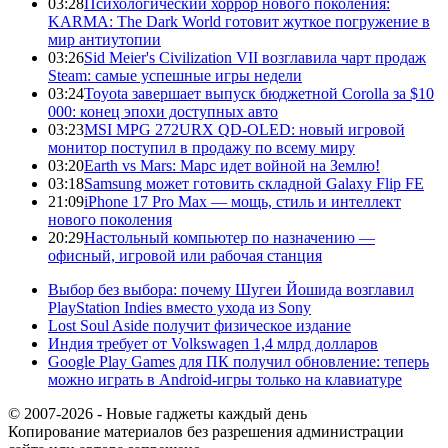
03:28
Психологический хоррор нового поколения:
KARMA: The Dark World готовит жуткое погружение в
мир антиутопии
03:26
Sid Meier's Civilization VII возглавила чарт продаж
Steam: самые успешные игры недели
03:24
Toyota завершает выпуск бюджетной Corolla за $10
000: конец эпохи доступных авто
03:23
MSI MPG 272URX QD-OLED: новый игровой
монитор поступил в продажу по всему миру
03:20
Earth vs Mars: Марс идет войной на Землю!
03:18
Samsung может готовить складной Galaxy Flip FE
21:09
iPhone 17 Pro Max — мощь, стиль и интеллект
нового поколения
20:29
Настольный компьютер по назначению —
офисный, игровой или рабочая станция
Выбор без выбора: почему Шугеи Йошида возглавил
PlayStation Indies вместо ухода из Sony
Lost Soul Aside получит физическое издание
Индия требует от Volkswagen 1,4 млрд долларов
Google Play Games для ПК получил обновление: теперь
можно играть в Android-игры только на клавиатуре
© 2007-2026 - Новые гаджеты каждый день
Копирование материалов без разрешения администрации