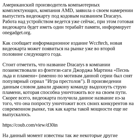
Американский производитель компьютерных
комплектующих, компания AMD, заявила о своем намерении
выпустить видеокарту под кодовым названием Dracarys.
Работа над устройством ведется уже сейчас, при этом готовая
видеокарта будет иметь один терабайт памяти, информирует
onegadget.org.
Как сообщает информационное издание Wccftech, новая
видеокарта может появиться на рынке уже во второй
половине следующего года.
Стоит отметить, что название Dracarys в компании
позаимствовали из фэнтези-саги Джорджа Мартина «Песнь
льда и пламени» (именно по мотивам данной серии был снят
популярный сериал "Игра престолов"). В произведении
данным словом давали дракону команду выдохнуть струю
пламени, которая способна уничтожить все на своем пути.
Скорее всего, видеокарта получила данное название из-за
того, что она попросту уничтожит всех своих конкурентов на
современном рынке, так как карты такой мощности еще не
выпускалось.
https://coub.com/view/d30in
На данный момент известны так же некоторые другие