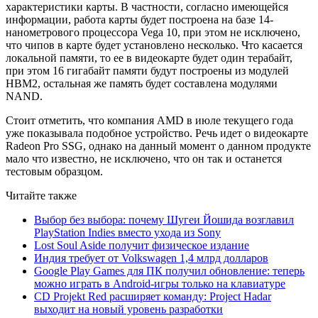
характеристики карты. В частности, согласно имеющейся
информации, работа карты будет построена на базе 14-
нанометрового процессора Vega 10, при этом не исключено,
что чипов в карте будет установлено несколько. Что касается
локальной памяти, то ее в видеокарте будет один терабайт,
при этом 16 гигабайт памяти будут построены из модулей
HBM2, остальная же память будет составлена модулями
NAND.
Стоит отметить, что компания AMD в июле текущего года
уже показывала подобное устройство. Речь идет о видеокарте
Radeon Pro SSG, однако на данный момент о данном продукте
мало что известно, не исключено, что он так и останется
тестовым образцом.
Читайте также
Выбор без выбора: почему Шугеи Йошида возглавил
PlayStation Indies вместо ухода из Sony
Lost Soul Aside получит физическое издание
Индия требует от Volkswagen 1,4 млрд долларов
Google Play Games для ПК получил обновление: теперь
можно играть в Android-игры только на клавиатуре
CD Projekt Red расширяет команду: Project Hadar
выходит на новый уровень разработки