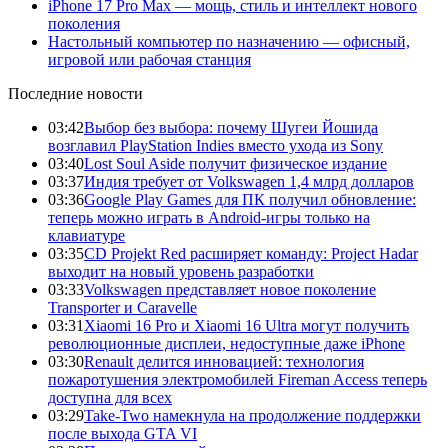
iPhone 17 Pro Max — мощь, стиль и интеллект нового
поколения
Настольный компьютер по назначению — офисный,
игровой или рабочая станция
Последние новости
03:42
Выбор без выбора: почему Шугеи Йошида
возглавил PlayStation Indies вместо ухода из Sony
03:40
Lost Soul Aside получит физическое издание
03:37
Индия требует от Volkswagen 1,4 млрд долларов
03:36
Google Play Games для ПК получил обновление:
теперь можно играть в Android-игры только на
клавиатуре
03:35
CD Projekt Red расширяет команду: Project Hadar
выходит на новый уровень разработки
03:33
Volkswagen представляет новое поколение
Transporter и Caravelle
03:31
Xiaomi 16 Pro и Xiaomi 16 Ultra могут получить
революционные дисплеи, недоступные даже iPhone
03:30
Renault делится инновацией: технология
пожаротушения электромобилей Fireman Access теперь
доступна для всех
03:29
Take-Two намекнула на продолжение поддержки
после выхода GTA VI