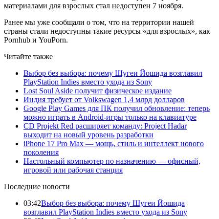
материалами для взрослых стал недоступен 7 ноября.
Ранее мы уже сообщали о том, что на территории нашей
страны стали недоступны такие ресурсы «для взрослых», как
Pornhub и YouPorn.
Читайте также
Выбор без выбора: почему Шугеи Йошида возглавил
PlayStation Indies вместо ухода из Sony
Lost Soul Aside получит физическое издание
Индия требует от Volkswagen 1,4 млрд долларов
Google Play Games для ПК получил обновление: теперь
можно играть в Android-игры только на клавиатуре
CD Projekt Red расширяет команду: Project Hadar
выходит на новый уровень разработки
iPhone 17 Pro Max — мощь, стиль и интеллект нового
поколения
Настольный компьютер по назначению — офисный,
игровой или рабочая станция
Последние новости
03:42
Выбор без выбора: почему Шугеи Йошида
возглавил PlayStation Indies вместо ухода из Sony