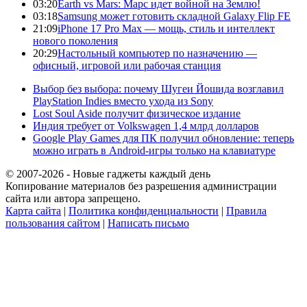
03:20
Earth vs Mars: Марс идет войной на Землю!
03:18
Samsung может готовить складной Galaxy Flip FE
21:09
iPhone 17 Pro Max — мощь, стиль и интеллект
нового поколения
20:29
Настольный компьютер по назначению —
офисный, игровой или рабочая станция
Выбор без выбора: почему Шугеи Йошида возглавил
PlayStation Indies вместо ухода из Sony
Lost Soul Aside получит физическое издание
Индия требует от Volkswagen 1,4 млрд долларов
Google Play Games для ПК получил обновление: теперь
можно играть в Android-игры только на клавиатуре
© 2007-2026 - Новые гаджеты каждый день
Копирование материалов без разрешения администрации
сайта или автора запрещено.
Карта сайта
|
Политика конфиденциальности
|
Правила
пользования сайтом
|
Написать письмо