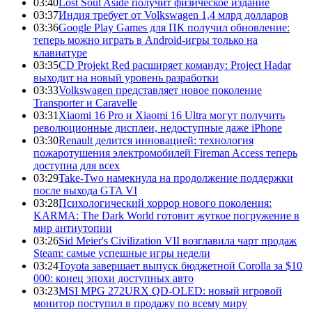
03:40
Lost Soul Aside получит физическое издание
03:37
Индия требует от Volkswagen 1,4 млрд долларов
03:36
Google Play Games для ПК получил обновление:
теперь можно играть в Android-игры только на
клавиатуре
03:35
CD Projekt Red расширяет команду: Project Hadar
выходит на новый уровень разработки
03:33
Volkswagen представляет новое поколение
Transporter и Caravelle
03:31
Xiaomi 16 Pro и Xiaomi 16 Ultra могут получить
революционные дисплеи, недоступные даже iPhone
03:30
Renault делится инновацией: технология
пожаротушения электромобилей Fireman Access теперь
доступна для всех
03:29
Take-Two намекнула на продолжение поддержки
после выхода GTA VI
03:28
Психологический хоррор нового поколения:
KARMA: The Dark World готовит жуткое погружение в
мир антиутопии
03:26
Sid Meier's Civilization VII возглавила чарт продаж
Steam: самые успешные игры недели
03:24
Toyota завершает выпуск бюджетной Corolla за $10
000: конец эпохи доступных авто
03:23
MSI MPG 272URX QD-OLED: новый игровой
монитор поступил в продажу по всему миру