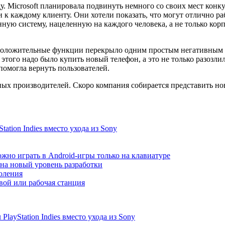
. Microsoft планировала подвинуть немного со своих мест конку
к каждому клиенту. Они хотели показать, что могут отлично ра
ную систему, нацеленную на каждого человека, а не только кор
 положительные функции перекрыло одним простым негативным ф
того надо было купить новый телефон, а это не только разозлило
помогла вернуть пользователей.
льных производителей. Скоро компания собирается представить н
ation Indies вместо ухода из Sony
жно играть в Android-игры только на клавиатуре
т на новый уровень разработки
коления
ой или рабочая станция
ayStation Indies вместо ухода из Sony