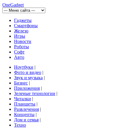
OneGadget
Гаджеты
Смартфоны
Железо
Игры
Новости
Роботы
Софт
Авто
Ноутбуки
|
Фото и видео
|
Звук и музыка
|
Бизнес
|
Приложения
|
Зеленые технологии
|
Читалки
|
Планшеты
|
Развлечения
|
Концепты
|
Дом и семья
|
Техно