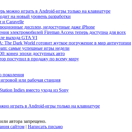
рь можно играть в Android-игры только на клавиатуре
ходит на новый уровень разработки
 и Caravelle
волюционные дисплеи, недоступные даже iPhone
ния электромобилей Fireman Access теперь доступна для всех
сле выхода GTA VI
 The Dark World готовит жуткое погружение в мир антиутопии
 Steam: самые успешные игры недели
000: конец эпохи доступных авто
р поступил в продажу по всему миру
о поколения
игровой или рабочая станция
ation Indies вместо ухода из Sony
жно играть в Android-игры только на клавиатуре
или автора запрещено.
ания сайтом
|
Написать письмо