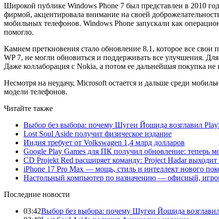
Широкой публике Windows Phone 7 был представлен в 2010 году
фирмой, акцентировала внимание на своей доброжелательности 
мобильных телефонов. Windows Phone запускали как операцион
помогло.
Камнем преткновения стало обновление 8.1, которое все свои
WP 7, не могли обновиться и поддерживать все улучшения. Для э
Даже коллаборация с Nokia, а потом ее дальнейшая покупка не 
Несмотря на неудачу, Microsoft остается и дальше среди моби
модели телефонов.
Читайте также
Выбор без выбора: почему Шугеи Йошида возглавил PlaySt
Lost Soul Aside получит физическое издание
Индия требует от Volkswagen 1,4 млрд долларов
Google Play Games для ПК получил обновление: теперь мо
CD Projekt Red расширяет команду: Project Hadar выходи
iPhone 17 Pro Max — мощь, стиль и интеллект нового по
Настольный компьютер по назначению — офисный, игров
Последние новости
03:42
Выбор без выбора: почему Шугеи Йошида возглавил Pl