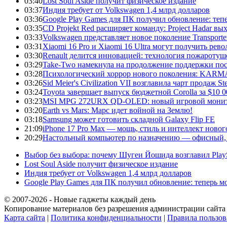
03:40
Lost Soul Aside получит физическое издание
03:37
Индия требует от Volkswagen 1,4 млрд долларов
03:36
Google Play Games для ПК получил обновление: тепе
03:35
CD Projekt Red расширяет команду: Project Hadar вы
03:33
Volkswagen представляет новое поколение Transporter
03:31
Xiaomi 16 Pro и Xiaomi 16 Ultra могут получить ре
03:30
Renault делится инновацией: технология пожаротуше
03:29
Take-Two намекнула на продолжение поддержки по
03:28
Психологический хоррор нового поколения: KARMA:
03:26
Sid Meier's Civilization VII возглавила чарт продаж
03:24
Toyota завершает выпуск бюджетной Corolla за $10 
03:23
MSI MPG 272URX QD-OLED: новый игровой монито
03:20
Earth vs Mars: Марс идет войной на Землю!
03:18
Samsung может готовить складной Galaxy Flip FE
21:09
iPhone 17 Pro Max — мощь, стиль и интеллект новог
20:29
Настольный компьютер по назначению — офисный, 
Выбор без выбора: почему Шугеи Йошида возглавил PlaySt
Lost Soul Aside получит физическое издание
Индия требует от Volkswagen 1,4 млрд долларов
Google Play Games для ПК получил обновление: теперь мо
© 2007-2026 - Новые гаджеты каждый день
Копирование материалов без разрешения администрации сайта 
Карта сайта
|
Политика конфиденциальности
|
Правила пользов