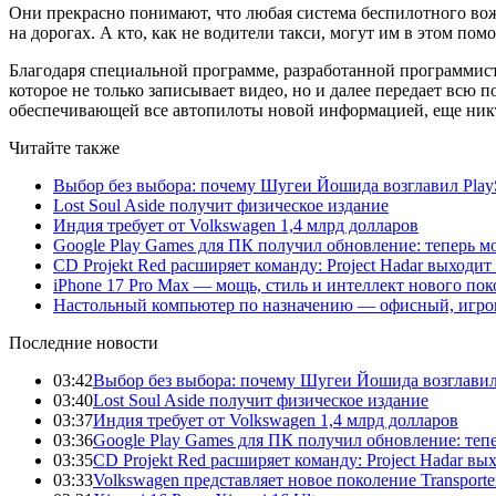
Они прекрасно понимают, что любая система беспилотного вож
на дорогах. А кто, как не водители такси, могут им в этом пом
Благодаря специальной программе, разработанной программист
которое не только записывает видео, но и далее передает вс
обеспечивающей все автопилоты новой информацией, еще никто
Читайте также
Выбор без выбора: почему Шугеи Йошида возглавил PlaySt
Lost Soul Aside получит физическое издание
Индия требует от Volkswagen 1,4 млрд долларов
Google Play Games для ПК получил обновление: теперь мо
CD Projekt Red расширяет команду: Project Hadar выходи
iPhone 17 Pro Max — мощь, стиль и интеллект нового по
Настольный компьютер по назначению — офисный, игров
Последние новости
03:42
Выбор без выбора: почему Шугеи Йошида возглавил Pl
03:40
Lost Soul Aside получит физическое издание
03:37
Индия требует от Volkswagen 1,4 млрд долларов
03:36
Google Play Games для ПК получил обновление: тепе
03:35
CD Projekt Red расширяет команду: Project Hadar вы
03:33
Volkswagen представляет новое поколение Transporter