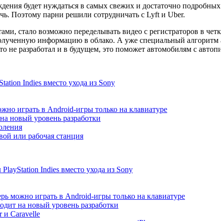
дения будет нуждаться в самых свежих и достаточно подробных
очь. Поэтому парни решили сотрудничать с Lyft и Uber.
ами, стало возможно переделывать видео с регистраторов в чет
ю полученную информацию в облако. А уже специальный алгоритм
 не разработал и в будущем, это поможет автомобилям с автоп
ation Indies вместо ухода из Sony
жно играть в Android-игры только на клавиатуре
т на новый уровень разработки
коления
ой или рабочая станция
ayStation Indies вместо ухода из Sony
рь можно играть в Android-игры только на клавиатуре
ходит на новый уровень разработки
 и Caravelle