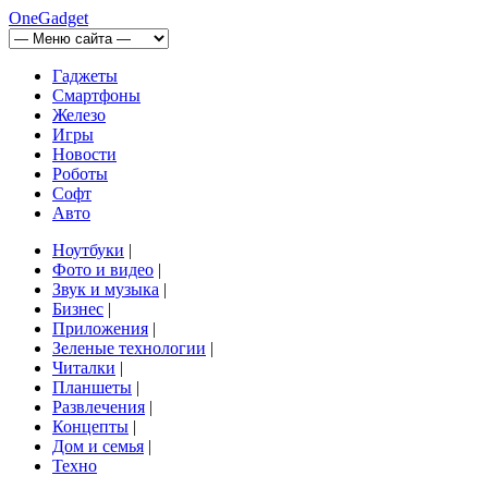
OneGadget
Гаджеты
Смартфоны
Железо
Игры
Новости
Роботы
Софт
Авто
Ноутбуки
|
Фото и видео
|
Звук и музыка
|
Бизнес
|
Приложения
|
Зеленые технологии
|
Читалки
|
Планшеты
|
Развлечения
|
Концепты
|
Дом и семья
|
Техно