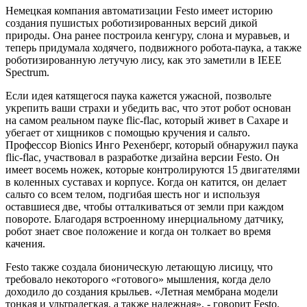
Немецкая компания автоматизации Festo имеет историю
создания пушистых роботизированных версий дикой
природы. Она ранее построила кенгуру, слона и муравьев, и
теперь придумала ходячего, подвижного робота-паука, а также
роботизированную летучую лису, как это заметили в IEEE
Spectrum.
Если идея катящегося паука кажется ужасной, позвольте
укрепить ваши страхи и убедить вас, что этот робот основан
на самом реальном пауке flic-flac, который живет в Сахаре и
убегает от хищников с помощью кручения и сальто.
Профессор Bionics Инго Рехенберг, который обнаружил паука
flic-flac, участвовал в разработке дизайна версии Festo. Он
имеет восемь ножек, которые контролируются 15 двигателями
в коленных суставах и корпусе. Когда он катится, он делает
сальто со всем телом, подгибая шесть ног и используя
оставшиеся две, чтобы отталкиваться от земли при каждом
повороте. Благодаря встроенному инерциальному датчику,
робот знает свое положение и когда он толкает во время
качения.
Festo также создала бионическую летающую лисицу, что
требовало некоторого «готового» мышления, когда дело
доходило до создания крыльев. «Летная мембрана модели
тонкая и ультралегкая, а также надежная», - говорит Festo.