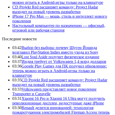
можно играть в Android-игры только на клавиатуре
CD Projekt Red расширяет команду: Project Hadar
выходит на новый уровень разработки
iPhone 17 Pro Max — мощь, стиль и интеллект нового
поколения
Настольный компьютер по назначению — офисный,
игровой или рабочая станция
Последние новости
03:42
Выбор без выбора: почему Шугеи Йошида
возглавил PlayStation Indies вместо ухода из Sony
03:40
Lost Soul Aside получит физическое издание
03:37
Индия требует от Volkswagen 1,4 млрд долларов
03:36
Google Play Games для ПК получил обновление:
теперь можно играть в Android-игры только на
клавиатуре
03:35
CD Projekt Red расширяет команду: Project Hadar
выходит на новый уровень разработки
03:33
Volkswagen представляет новое поколение
Transporter и Caravelle
03:31
Xiaomi 16 Pro и Xiaomi 16 Ultra могут получить
революционные дисплеи, недоступные даже iPhone
03:30
Renault делится инновацией: технология
пожаротушения электромобилей Fireman Access теперь