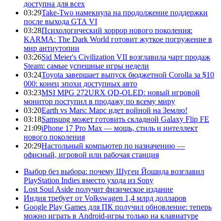
доступна для всех
03:29
Take-Two намекнула на продолжение поддержки
после выхода GTA VI
03:28
Психологический хоррор нового поколения:
KARMA: The Dark World готовит жуткое погружение в
мир антиутопии
03:26
Sid Meier's Civilization VII возглавила чарт продаж
Steam: самые успешные игры недели
03:24
Toyota завершает выпуск бюджетной Corolla за $10
000: конец эпохи доступных авто
03:23
MSI MPG 272URX QD-OLED: новый игровой
монитор поступил в продажу по всему миру
03:20
Earth vs Mars: Марс идет войной на Землю!
03:18
Samsung может готовить складной Galaxy Flip FE
21:09
iPhone 17 Pro Max — мощь, стиль и интеллект
нового поколения
20:29
Настольный компьютер по назначению —
офисный, игровой или рабочая станция
Выбор без выбора: почему Шугеи Йошида возглавил
PlayStation Indies вместо ухода из Sony
Lost Soul Aside получит физическое издание
Индия требует от Volkswagen 1,4 млрд долларов
Google Play Games для ПК получил обновление: теперь
можно играть в Android-игры только на клавиатуре