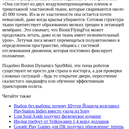
«Она состоит из двух воздухонепроницаемых пленок и
трикотажной эластановой ткани, которые свариваются около
45 000 точек. Из-за ее эластичности она остается почти
невысокой, даже когда крылья убираются. Сотовая структура
ткани препятствует образованию мелких трещин в летающей
мембране. Это означает, что BionicFlyingFox может
продолжать летать, даже если ткань имеет незначительный
урон». Летучая лиса может перемещаться полуавтономно в
определенном пространстве, общаясь с системой
отслеживания движения, которая постоянно фиксирует
положение.
Подобно Boston Dynamics SpotMini, эти типы роботов
существуют не просто для страха и восторга, а для проверки
сложных ситуаций - будь то открытие двери, пересечение
скалистого ландшафта или обучение эффективным
траекториям полета.
Читайте также
Выбор без выбора: почему Шугеи Йошида возглавил
PlayStation Indies вместо ухода из Sony
Lost Soul Aside получит физическое издание
Индия требует от Volkswagen 1,4 млрд долларов
Google Play Games для ПК получил обновление: теперь