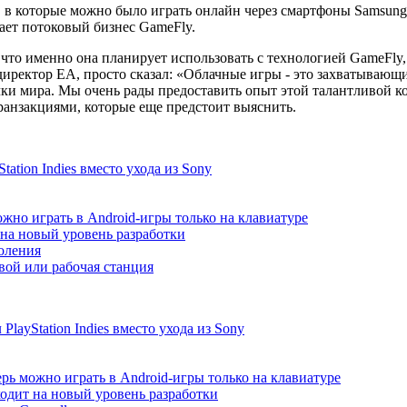
 в которые можно было играть онлайн через смартфоны Samsung,
ает потоковый бизнес GameFly.
что именно она планирует использовать с технологией GameFly,
директор EA, просто сказал: «Облачные игры - это захватывающ
ки мира. Мы очень рады предоставить опыт этой талантливой к
ранзакциями, которые еще предстоит выяснить.
ation Indies вместо ухода из Sony
жно играть в Android-игры только на клавиатуре
т на новый уровень разработки
коления
ой или рабочая станция
ayStation Indies вместо ухода из Sony
рь можно играть в Android-игры только на клавиатуре
ходит на новый уровень разработки