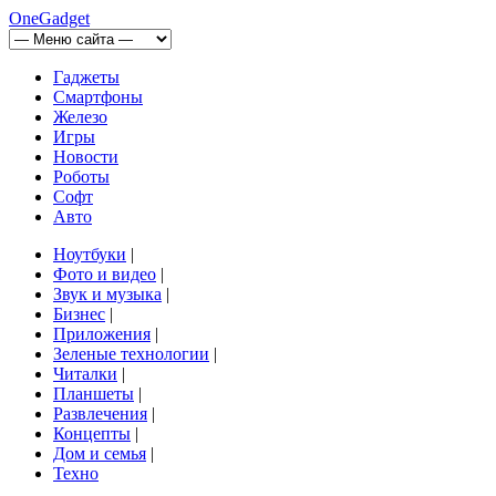
OneGadget
Гаджеты
Смартфоны
Железо
Игры
Новости
Роботы
Софт
Авто
Ноутбуки
|
Фото и видео
|
Звук и музыка
|
Бизнес
|
Приложения
|
Зеленые технологии
|
Читалки
|
Планшеты
|
Развлечения
|
Концепты
|
Дом и семья
|
Техно