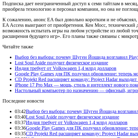
Подписка дает неограниченный доступ к семи тайтлам в месяц,
приобрела технологию и персонал компании, но она не поглощ
К сожалению, анонс EA был довольно коротким и не объяснял, 
EA Access выиграют от приобретения. Кен Мосс, технический 
возможность испытать игры на любом устройстве из любой точ
расширения будущего игр». Его планы также связаны с микрот
Читайте также
Выбор без выбора: почему Шугеи Йошида возглавил PlaySt
Lost Soul Aside получит физическое издание
Индия требует от Volkswagen 1,4 млрд долларов
Google Play Games для ПК получил обновление: теперь мо
CD Projekt Red расширяет команду: Project Hadar выходи
iPhone 17 Pro Max — мощь, стиль и интеллект нового по
Настольный компьютер по назначению — офисный, игров
Последние новости
03:42
Выбор без выбора: почему Шугеи Йошида возглавил Pl
03:40
Lost Soul Aside получит физическое издание
03:37
Индия требует от Volkswagen 1,4 млрд долларов
03:36
Google Play Games для ПК получил обновление: тепе
03:35
CD Projekt Red расширяет команду: Project Hadar вы