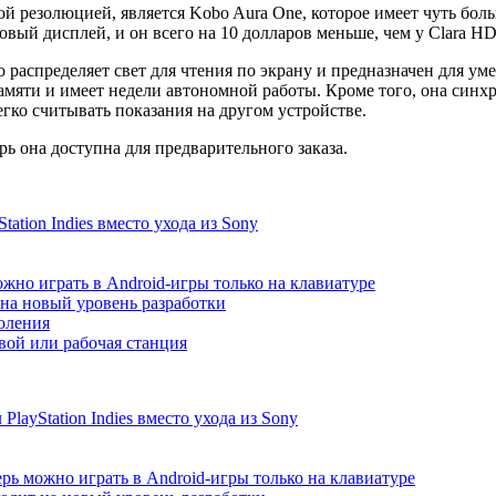
й резолюцией, является Kobo Aura One, которое имеет чуть бол
овый дисплей, и он всего на 10 долларов меньше, чем у Clara HD
о распределяет свет для чтения по экрану и предназначен для 
памяти и имеет недели автономной работы. Кроме того, она си
гко считывать показания на другом устройстве.
ерь она доступна для предварительного заказа.
ation Indies вместо ухода из Sony
жно играть в Android-игры только на клавиатуре
т на новый уровень разработки
коления
ой или рабочая станция
ayStation Indies вместо ухода из Sony
рь можно играть в Android-игры только на клавиатуре