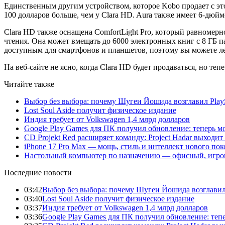
Единственным другим устройством, которое Kobo продает с это
100 долларов больше, чем у Clara HD. Aura также имеет 6-дюйм
Clara HD также оснащена ComfortLight Pro, который равномерн
чтения. Она может вмещать до 6000 электронных книг с 8 ГБ 
доступным для смартфонов и планшетов, поэтому вы можете ле
На веб-сайте не ясно, когда Clara HD будет продаваться, но теп
Читайте также
Выбор без выбора: почему Шугеи Йошида возглавил PlaySt
Lost Soul Aside получит физическое издание
Индия требует от Volkswagen 1,4 млрд долларов
Google Play Games для ПК получил обновление: теперь мо
CD Projekt Red расширяет команду: Project Hadar выходи
iPhone 17 Pro Max — мощь, стиль и интеллект нового по
Настольный компьютер по назначению — офисный, игров
Последние новости
03:42
Выбор без выбора: почему Шугеи Йошида возглавил Pl
03:40
Lost Soul Aside получит физическое издание
03:37
Индия требует от Volkswagen 1,4 млрд долларов
03:36
Google Play Games для ПК получил обновление: тепе