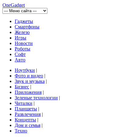
OneGadget
Гаджеты
Смартфоны
Железо
Игры
Новости
Роботы
Софт
Авто
Ноутбуки
|
Фото и видео
|
Звук и музыка
|
Бизнес
|
Приложения
|
Зеленые технологии
|
Читалки
|
Планшеты
|
Развлечения
|
Концепты
|
Дом и семья
|
Техно