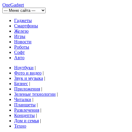
OneGadget
Гаджеты
Смартфоны
Железо
Игры
Новости
Роботы
Софт
Авто
Ноутбуки
|
Фото и видео
|
Звук и музыка
|
Бизнес
|
Приложения
|
Зеленые технологии
|
Читалки
|
Планшеты
|
Развлечения
|
Концепты
|
Дом и семья
|
Техно