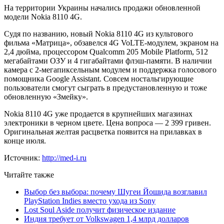
На территории Украины начались продажи обновленной
модели Nokia 8110 4G.
Судя по названию, новый Nokia 8110 4G из культового
фильма «Матрица», обзавелся 4G VoLTE-модулем, экраном на
2,4 дюйма, процессором Qualcomm 205 Mobile Platform, 512
мегабайтами ОЗУ и 4 гигабайтами флэш-памяти. В наличии
камера с 2-мегапиксельным модулем и поддержка голосового
помощника Google Assistant. Совсем ностальгирующие
пользователи смогут сыграть в предустановленную и тоже
обновленную «Змейку».
Nokia 8110 4G уже продается в крупнейших магазинах
электроники в черном цвете. Цена вопроса — 2 399 гривен.
Оригинальная желтая расцветка появится на прилавках в
конце июля.
Источник:
http://med-i.ru
Читайте также
Выбор без выбора: почему Шугеи Йошида возглавил
PlayStation Indies вместо ухода из Sony
Lost Soul Aside получит физическое издание
Индия требует от Volkswagen 1,4 млрд долларов