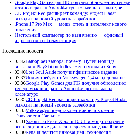
Google Play Games для ПК получил обновление: теперь
можно играть в Android-игры только на клавиатуре
CD Projekt Red расширяет команду: Project Hadar
выходит на новый уровень разработки
iPhone 17 Pro Max — мощь, стиль и интеллект нового
поколения
Настольный компьютер по назначению — офисный,
игровой или рабочая станция
Последние новости
03:42
Выбор без выбора: почему Шугеи Йошида
возглавил PlayStation Indies вместо ухода из Sony
03:40
Lost Soul Aside получит физическое издание
03:37
Индия требует от Volkswagen 1,4 млрд долларов
03:36
Google Play Games для ПК получил обновление:
теперь можно играть в Android-игры только на
клавиатуре
03:35
CD Projekt Red расширяет команду: Project Hadar
выходит на новый уровень разработки
03:33
Volkswagen представляет новое поколение
Transporter и Caravelle
03:31
Xiaomi 16 Pro и Xiaomi 16 Ultra могут получить
революционные дисплеи, недоступные даже iPhone
03:30
Renault делится инновацией: технология