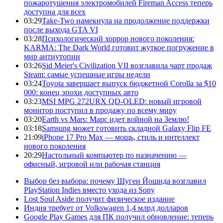
пожаротушения электромобилей Fireman Access теперь
доступна для всех
03:29
Take-Two намекнула на продолжение поддержки
после выхода GTA VI
03:28
Психологический хоррор нового поколения:
KARMA: The Dark World готовит жуткое погружение в
мир антиутопии
03:26
Sid Meier's Civilization VII возглавила чарт продаж
Steam: самые успешные игры недели
03:24
Toyota завершает выпуск бюджетной Corolla за $10
000: конец эпохи доступных авто
03:23
MSI MPG 272URX QD-OLED: новый игровой
монитор поступил в продажу по всему миру
03:20
Earth vs Mars: Марс идет войной на Землю!
03:18
Samsung может готовить складной Galaxy Flip FE
21:09
iPhone 17 Pro Max — мощь, стиль и интеллект
нового поколения
20:29
Настольный компьютер по назначению —
офисный, игровой или рабочая станция
Выбор без выбора: почему Шугеи Йошида возглавил
PlayStation Indies вместо ухода из Sony
Lost Soul Aside получит физическое издание
Индия требует от Volkswagen 1,4 млрд долларов
Google Play Games для ПК получил обновление: теперь