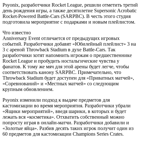
Psyonix, разработчики Rocket League, решили отметить третий
день рождения игры, а также десятилетие Supersonic Acrobatic
Rocket-Powered Battle-Cars (SARPBC). В честь этого студия
подготовила мероприятие с подарками и новым плейлистом.
Что известно
Anniversary Event отличается от предыдущих игровых
событий. Разработчики добавят «Юбилейный плейлист» 3 на
3 с ареной Throwback Stadium в духе Battle-Cars. Так
разработчики хотят напомнить игрокам о предшественнике
Rocket League и пробудить ностальгические чувства у
фанатов. К тому же мяч для этой арены будет легче, чтобы
соответствовать канону SARPBC. Примечательно, что
Throwback Stadium будет доступен для «Приватных матчей»,
«Соревнований» и «Местных матчей» со следующим
крупным обновлением.
Psyonix изменили подход к выдаче предметов для
кастомизации во время мероприятия. Разработчики убрали
«Ящики мероприятий», введя шарики, в которых и будет
лежать вся «косметика». Отхватить собственный можно
попросту играя в онлайн-матчи. Разработчики добавили и
«Золотые яйца». Разбив десять таких игрок получит один из
60 предметов для кастомизации Champions Series Crates.