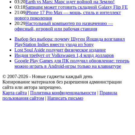
03:20
Earth vs Mars: Марс идет войной на Землю!
03:18
Samsung может готовить складной Galaxy Flip FE
21:09
iPhone 17 Pro Max — мощь, стиль и интеллект
нового поколения
20:29
Настольный компьютер по назначению —
офисный, игровой или рабочая станция
Выбор без выбора: почему Шугеи Йошида возглавил
PlayStation Indies вместо ухода из Sony
Lost Soul Aside получит физическое издание
Индия требует от Volkswagen 1,4 млрд долларов
Google Play Games для ПК получил обновление: теперь
можно играть в Android-игры только на клавиатуре
© 2007-2026 - Новые гаджеты каждый день
Копирование материалов без разрешения администрации
сайта или автора запрещено.
Карта сайта
|
Политика конфиденциальности
|
Правила
пользования сайтом
|
Написать письмо