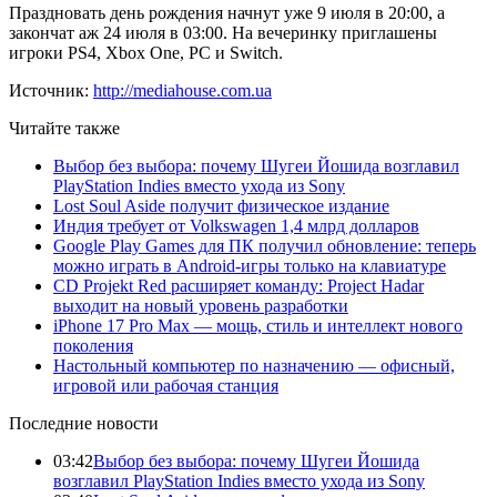
Праздновать день рождения начнут уже 9 июля в 20:00, а
закончат аж 24 июля в 03:00. На вечеринку приглашены
игроки PS4, Xbox One, PC и Switch.
Источник:
http://mediahouse.com.ua
Читайте также
Выбор без выбора: почему Шугеи Йошида возглавил
PlayStation Indies вместо ухода из Sony
Lost Soul Aside получит физическое издание
Индия требует от Volkswagen 1,4 млрд долларов
Google Play Games для ПК получил обновление: теперь
можно играть в Android-игры только на клавиатуре
CD Projekt Red расширяет команду: Project Hadar
выходит на новый уровень разработки
iPhone 17 Pro Max — мощь, стиль и интеллект нового
поколения
Настольный компьютер по назначению — офисный,
игровой или рабочая станция
Последние новости
03:42
Выбор без выбора: почему Шугеи Йошида
возглавил PlayStation Indies вместо ухода из Sony