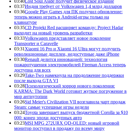
03:40
Lost Soul Aside получит физическое издание
03:37
Индия требует от Volkswagen 1,4 млрд долларов
03:36
Google Play Games для ПК получил обновление:
теперь можно играть в Android-игры только на
клавиатуре
03:35
CD Projekt Red расширяет команду: Project Hadar
выходит на новый уровень разработки
03:33
Volkswagen представляет новое поколение
Transporter и Caravelle
03:31
Xiaomi 16 Pro и Xiaomi 16 Ultra могут получить
революционные дисплеи, недоступные даже iPhone
03:30
Renault делится инновацией: технология
пожаротушения электромобилей Fireman Access теперь
доступна для всех
03:29
Take-Two намекнула на продолжение поддержки
после выхода GTA VI
03:28
Психологический хоррор нового поколения:
KARMA: The Dark World готовит жуткое погружение в
мир антиутопии
03:26
Sid Meier's Civilization VII возглавила чарт продаж
Steam: самые успешные игры недели
03:24
Toyota завершает выпуск бюджетной Corolla за $10
000: конец эпохи доступных авто
03:23
MSI MPG 272URX QD-OLED: новый игровой
монитор поступил в продажу по всему миру