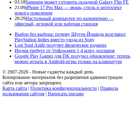
03:18
Samsung может готовить складной Galaxy Flip FE
21:09
iPhone 17 Pro Max — мощь, стиль и интеллект
нового поколения
20:29
Настольный компьютер по назначению —
офисный, игровой или рабочая станция
Выбор без выбора: почему Шугеи Йошида возглавил
PlayStation Indies вместо ухода из Sony
Lost Soul Aside получит физическое издание
Индия требует от Volkswagen 1,4 млрд долларов
Google Play Games для ПК получил обновление: теперь
можно играть в Android-игры только на клавиатуре
© 2007-2026 - Новые гаджеты каждый день
Копирование материалов без разрешения администрации
сайта или автора запрещено.
Карта сайта
|
Политика конфиденциальности
|
Правила
пользования сайтом
|
Написать письмо