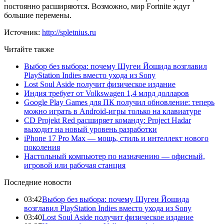
постоянно расширяются. Возможно, мир Fortnite ждут
большие перемены.
Источник:
http://spletnius.ru
Читайте также
Выбор без выбора: почему Шугеи Йошида возглавил
PlayStation Indies вместо ухода из Sony
Lost Soul Aside получит физическое издание
Индия требует от Volkswagen 1,4 млрд долларов
Google Play Games для ПК получил обновление: теперь
можно играть в Android-игры только на клавиатуре
CD Projekt Red расширяет команду: Project Hadar
выходит на новый уровень разработки
iPhone 17 Pro Max — мощь, стиль и интеллект нового
поколения
Настольный компьютер по назначению — офисный,
игровой или рабочая станция
Последние новости
03:42
Выбор без выбора: почему Шугеи Йошида
возглавил PlayStation Indies вместо ухода из Sony
03:40
Lost Soul Aside получит физическое издание