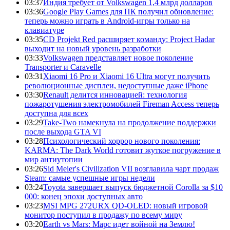
03:37
Индия требует от Volkswagen 1,4 млрд долларов
03:36
Google Play Games для ПК получил обновление:
теперь можно играть в Android-игры только на
клавиатуре
03:35
CD Projekt Red расширяет команду: Project Hadar
выходит на новый уровень разработки
03:33
Volkswagen представляет новое поколение
Transporter и Caravelle
03:31
Xiaomi 16 Pro и Xiaomi 16 Ultra могут получить
революционные дисплеи, недоступные даже iPhone
03:30
Renault делится инновацией: технология
пожаротушения электромобилей Fireman Access теперь
доступна для всех
03:29
Take-Two намекнула на продолжение поддержки
после выхода GTA VI
03:28
Психологический хоррор нового поколения:
KARMA: The Dark World готовит жуткое погружение в
мир антиутопии
03:26
Sid Meier's Civilization VII возглавила чарт продаж
Steam: самые успешные игры недели
03:24
Toyota завершает выпуск бюджетной Corolla за $10
000: конец эпохи доступных авто
03:23
MSI MPG 272URX QD-OLED: новый игровой
монитор поступил в продажу по всему миру
03:20
Earth vs Mars: Марс идет войной на Землю!