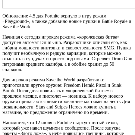
Обновление 4.5 для Fortnite вернуло в игру режим
«Playground», а также добавило новые пушки в Battle Royale и
Save the World.
Начиная с сегодня игрокам режима «королевская битва»
доступен автомат Drum Gun. Разработчики описали его, как
гибрид мощности винтовки и скорострельности SMG. Пушка
получит необычную и редкую вариации, которые можно
отыскать в сундуках и просто под ногами. Стреляет Drum Gun
патронами среднего калибра, а в обойме хранит до 50
снарядов.
Для игроков режима Save the World разработчики
приготовили другое оружие: Freedom Herald Pistol и Stink
Bomb. Последняя появилась в «королевской битве» в
прошлом месяце, а пистолет — новинка. К набору нового
оружия прилагаются лимитированные костюмы на честь Дня
независимости. Stars and Stripes Heroes можно купить в
магазине, но предложение ограничено по времени.
Напомним, что 12 июля в Fortnite стартует пятый сезон,
который уже навел шумихи в сообществе. После запуска
ракеты «Злого ложа», в небе появились трещины, которые