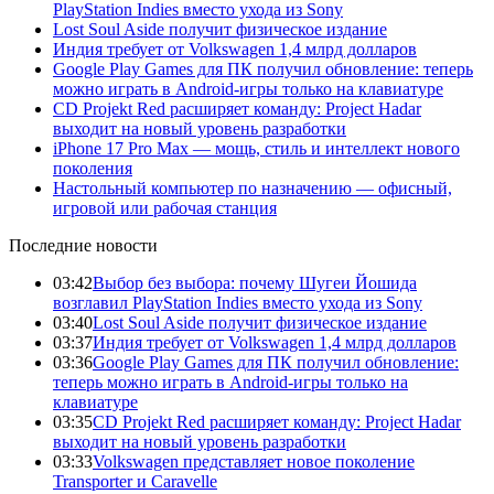
PlayStation Indies вместо ухода из Sony
Lost Soul Aside получит физическое издание
Индия требует от Volkswagen 1,4 млрд долларов
Google Play Games для ПК получил обновление: теперь
можно играть в Android-игры только на клавиатуре
CD Projekt Red расширяет команду: Project Hadar
выходит на новый уровень разработки
iPhone 17 Pro Max — мощь, стиль и интеллект нового
поколения
Настольный компьютер по назначению — офисный,
игровой или рабочая станция
Последние новости
03:42
Выбор без выбора: почему Шугеи Йошида
возглавил PlayStation Indies вместо ухода из Sony
03:40
Lost Soul Aside получит физическое издание
03:37
Индия требует от Volkswagen 1,4 млрд долларов
03:36
Google Play Games для ПК получил обновление:
теперь можно играть в Android-игры только на
клавиатуре
03:35
CD Projekt Red расширяет команду: Project Hadar
выходит на новый уровень разработки
03:33
Volkswagen представляет новое поколение
Transporter и Caravelle