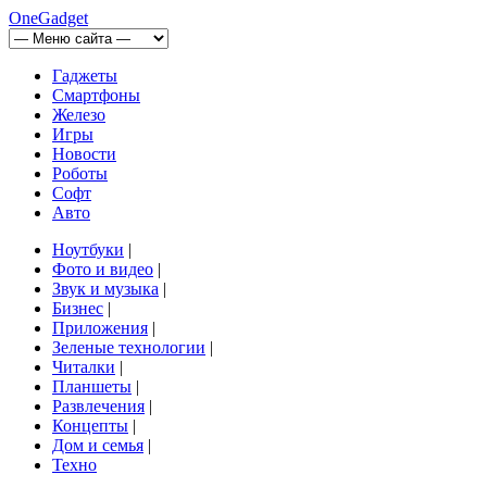
OneGadget
Гаджеты
Смартфоны
Железо
Игры
Новости
Роботы
Софт
Авто
Ноутбуки
|
Фото и видео
|
Звук и музыка
|
Бизнес
|
Приложения
|
Зеленые технологии
|
Читалки
|
Планшеты
|
Развлечения
|
Концепты
|
Дом и семья
|
Техно