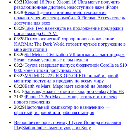
03:31
Xiaomi 16 Pro и Xiaomi 16 Ultra могут получить
революционные дисплеи, недоступные даже iPhone
03:30
Renault делится инновацией: технология
пожаротушения электромобилей Fireman Access теперь
доступна для всех
03:29
Take-Two намекнула на продолжение поддержки
после выхода GTA VI
03:28
Психологический хоррор нового поколения:
KARMA: The Dark World готовит жуткое погружение в
мир антиутопии
03:26
Sid Meier's Civilization VII возглавила чарт продаж
Steam: самые успешные игры недели
03:24
Toyota завершает выпуск бюджетной Corolla за $10
000: конец эпохи доступных авто
03:23
MSI MPG 272URX QD-OLED: новый игровой
монитор поступил в продажу по всему миру
03:20
Earth vs Mars: Марс идет войной на Землю!
03:18
Samsung может готовить складной Galaxy Flip FE
21:09
iPhone 17 Pro Max — мощь, стиль и интеллект
нового поколения
20:29
Настольный компьютер по назначению —
офисный, игровой или рабочая станция
Выбор без выбора: почему Шугеи Йошида возглавил
PlayStation Indies вместо ухода из Sony