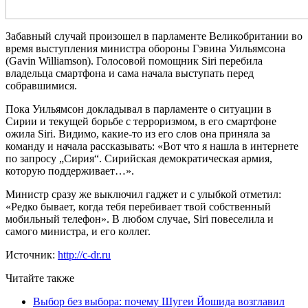
Забавный случай произошел в парламенте Великобритании во
время выступления министра обороны Гэвина Уильямсона
(Gavin Williamson). Голосовой помощник Siri перебила
владельца смартфона и сама начала выступать перед
собравшимися.
Пока Уильямсон докладывал в парламенте о ситуации в
Сирии и текущей борьбе с терроризмом, в его смартфоне
ожила Siri. Видимо, какие-то из его слов она приняла за
команду и начала рассказывать: «Вот что я нашла в интернете
по запросу „Сирия“. Сирийская демократическая армия,
которую поддерживает…».
Министр сразу же выключил гаджет и с улыбкой отметил:
«Редко бывает, когда тебя перебивает твой собственный
мобильный телефон». В любом случае, Siri повеселила и
самого министра, и его коллег.
Источник:
http://c-dr.ru
Читайте также
Выбор без выбора: почему Шугеи Йошида возглавил