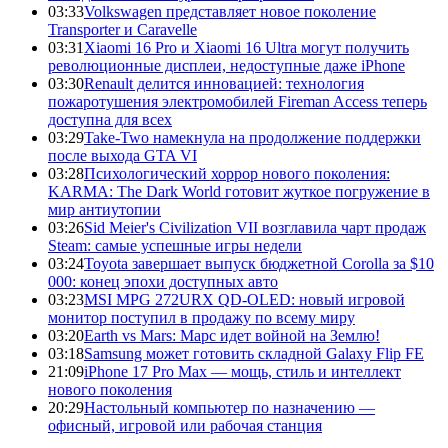
03:33
Volkswagen представляет новое поколение
Transporter и Caravelle
03:31
Xiaomi 16 Pro и Xiaomi 16 Ultra могут получить
революционные дисплеи, недоступные даже iPhone
03:30
Renault делится инновацией: технология
пожаротушения электромобилей Fireman Access теперь
доступна для всех
03:29
Take-Two намекнула на продолжение поддержки
после выхода GTA VI
03:28
Психологический хоррор нового поколения:
KARMA: The Dark World готовит жуткое погружение в
мир антиутопии
03:26
Sid Meier's Civilization VII возглавила чарт продаж
Steam: самые успешные игры недели
03:24
Toyota завершает выпуск бюджетной Corolla за $10
000: конец эпохи доступных авто
03:23
MSI MPG 272URX QD-OLED: новый игровой
монитор поступил в продажу по всему миру
03:20
Earth vs Mars: Марс идет войной на Землю!
03:18
Samsung может готовить складной Galaxy Flip FE
21:09
iPhone 17 Pro Max — мощь, стиль и интеллект
нового поколения
20:29
Настольный компьютер по назначению —
офисный, игровой или рабочая станция