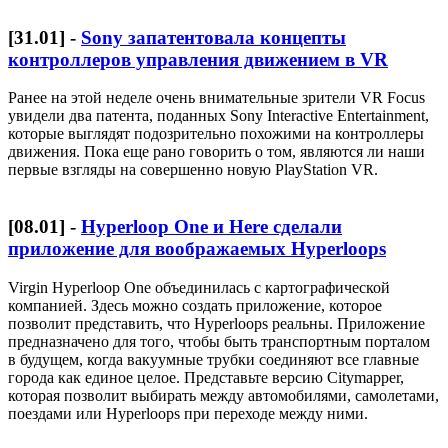
[
31.01
] -
Sony запатентовала концепты
контроллеров управления движением в VR
Ранее на этой неделе очень внимательные зрители VR Focus
увидели два патента, поданных Sony Interactive Entertainment,
которые выглядят подозрительно похожими на контроллеры
движения. Пока еще рано говорить о том, являются ли наши
первые взгляды на совершенно новую PlayStation VR.
[
08.01
] -
Hyperloop One и Here сделали
приложение для воображаемых Hyperloops
Virgin Hyperloop One объединилась с картографической
компанией. Здесь можно создать приложение, которое
позволит представить, что Hyperloops реальны. Приложение
предназначено для того, чтобы быть транспортным порталом
в будущем, когда вакуумные трубки соединяют все главные
города как единое целое. Представьте версию Citymapper,
которая позволит выбирать между автомобилями, самолетами,
поездами или Hyperloops при переходе между ними.