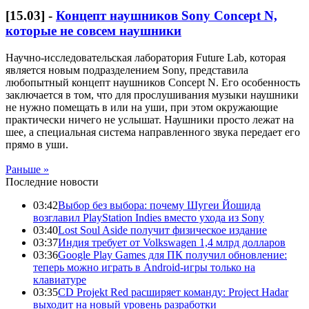
[
15.03
] -
Концепт наушников Sony Concept N,
которые не совсем наушники
Научно-исследовательская лаборатория Future Lab, которая
является новым подразделением Sony, представила
любопытный концепт наушников Concept N. Его особенность
заключается в том, что для прослушивания музыки наушники
не нужно помещать в или на уши, при этом окружающие
практически ничего не услышат. Наушники просто лежат на
шее, а специальная система направленного звука передает его
прямо в уши.
Раньше »
Последние новости
03:42
Выбор без выбора: почему Шугеи Йошида
возглавил PlayStation Indies вместо ухода из Sony
03:40
Lost Soul Aside получит физическое издание
03:37
Индия требует от Volkswagen 1,4 млрд долларов
03:36
Google Play Games для ПК получил обновление:
теперь можно играть в Android-игры только на
клавиатуре
03:35
CD Projekt Red расширяет команду: Project Hadar
выходит на новый уровень разработки