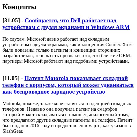
Концепты
[
31.05
] -
Сообщается, что Dell работает над
устройством с двумя экранами и Windows ARM
По слухам, Microsoft давно работает над складным
устройством с двумя экранами, как и концепция Courier. Хотя
были показаны только патенты и концепции сторонних
разработчиков, теперь есть признаки того, что близкие OEM-
партнеры Microsoft работают над подобными устройствами.
[
11.05
] -
Патент Motorola показывает складной
телефон с корпусом, который может удваиваться
как беспроводное зарядное устройство
Motorola, похоже, также хочет заняться тенденцией складных
телефонов. Недавно она получила патент на смартфон,
который может складываться в планшет, аналогичный тому,
что предлагают другие складные патенты на телефон. Патент
был подан в 2016 году и предоставлен в марте, как указано в
SlashGear.