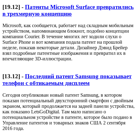
[
19.12
] -
Патенты Microsoft Surface превратились
в трехмерную концепцию
Microsoft, как сообщается, работает над складным мобильным
устройством, напоминающим блокнот, подобно концепции
компании Courier. В течение многих лет ходили слухи о
Surface Phone и вот компания подала патент на прошлой
неделе, показав некоторые детали. Дизайнер Дэвид Брейер
взял подробные патентные изображения и превратил их в
впечатляющие 3D-иллюстрации.
[
13.12
] -
Последний патент Samsung показывает
телефон с обтикаемым дисплеем
Сегодня опубликован новый патент Samsung, в котором
показан потенциальный двухсторонний смартфон с двойным
экраном, который продолжается на задней панели устройства,
как показано LetsGoDigital. Там мало написано о
потенциальном устройстве в патенте, которое было подано в
Управление патентов и товарных знаков США 2 сентября
2016 года.