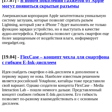
[
17.07
] -
В новом поколении гаджетов от Apple
могут появиться скрытые разъемы
Американская корпорация Apple запатентовала уникальную
систему заглушек, которые позволят спрятать разъем
Lightning, который уже в iPhone 7 будет выполнять не только
функцию зарядки устройство, но и выступать в качестве
аудио-интерфейса. Разработка позволит сделать смартфон еще
более защищенным от воздействия влаги, информирует
onegadget.org.
[
19.04
] -
FlexCase – концепт чехла для смартфона
с гибким E-Ink-дисплеем
Идея снабдить смартфон e-ink-дисплеем в дополнение к
первому экрану не нова. Наиболее известным решением
является российский Yotaphone, китайцы тоже представили
свой вариант. Однако создатели концепта FlexCase – Media
Interaction Lab – пошли немного дальше. Представленный
концепт снабжен гибким E-Ink-дисплеем. Его гибкость
позволяет по-разному взаимодействовать и с основным
дисплеем.