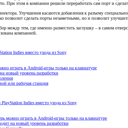
d Pro. При этом в компании решили переработать сам порт и сдела
нектора. Улучшения касаются добавления к разъему специально
ько позволит сделать порты незаметными, но и позволит улучшит
р между тем, где именно разместить заглушку – в самом отверст
изована компанией.
ation Indies вместо ухода из Sony
жно играть в Android-игры только на клавиатуре
т на новый уровень разработки
коления
ой или рабочая станция
ayStation Indies вместо ухода из Sony
рь можно играть в Android-игры только на клавиатуре
ходит на новый уровень разработки