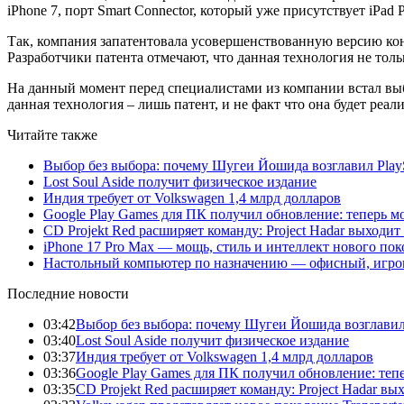
iPhone 7, порт Smart Connector, который уже присутствует iPa
Так, компания запатентовала усовершенствованную версию кон
Разработчики патента отмечают, что данная технология не тол
На данный момент перед специалистами из компании встал выбо
данная технология – лишь патент, и не факт что она будет реал
Читайте также
Выбор без выбора: почему Шугеи Йошида возглавил PlaySt
Lost Soul Aside получит физическое издание
Индия требует от Volkswagen 1,4 млрд долларов
Google Play Games для ПК получил обновление: теперь мо
CD Projekt Red расширяет команду: Project Hadar выходи
iPhone 17 Pro Max — мощь, стиль и интеллект нового по
Настольный компьютер по назначению — офисный, игров
Последние новости
03:42
Выбор без выбора: почему Шугеи Йошида возглавил Pl
03:40
Lost Soul Aside получит физическое издание
03:37
Индия требует от Volkswagen 1,4 млрд долларов
03:36
Google Play Games для ПК получил обновление: тепе
03:35
CD Projekt Red расширяет команду: Project Hadar вы