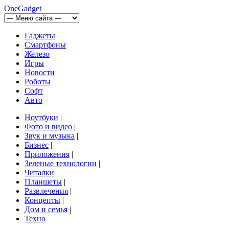
OneGadget
Гаджеты
Смартфоны
Железо
Игры
Новости
Роботы
Софт
Авто
Ноутбуки
|
Фото и видео
|
Звук и музыка
|
Бизнес
|
Приложения
|
Зеленые технологии
|
Читалки
|
Планшеты
|
Развлечения
|
Концепты
|
Дом и семья
|
Техно